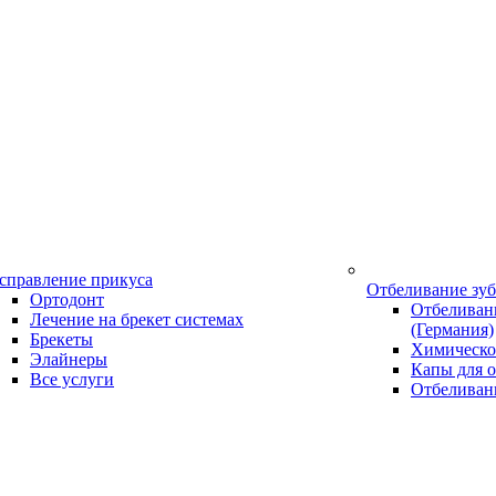
справление прикуса
Отбеливание зу
Ортодонт
Отбеливани
Лечение на брекет системах
(Германия)
Брекеты
Химическо
Элайнеры
Капы для о
Все услуги
Отбеливан