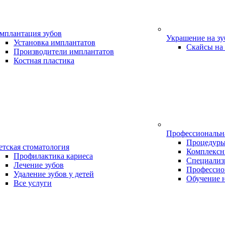
мплантация зубов
Украшение на з
Установка имплантатов
Скайсы на
Производители имплантатов
Костная пластика
Профессиональн
Процедур
етская стоматология
Комплексн
Профилактика кариеса
Специализ
Лечение зубов
Профессио
Удаление зубов у детей
Обучение 
Все услуги