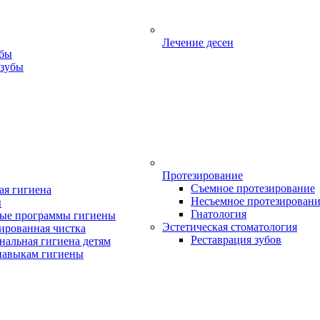
Лечение десен
убы
 зубы
Протезирование
Съемное протезирование
ая гигиена
Несъемное протезирован
ы
Гнатология
ые программы гигиены
Эстетическая стоматология
ированная чистка
Реставрация зубов
нальная гигиена детям
навыкам гигиены