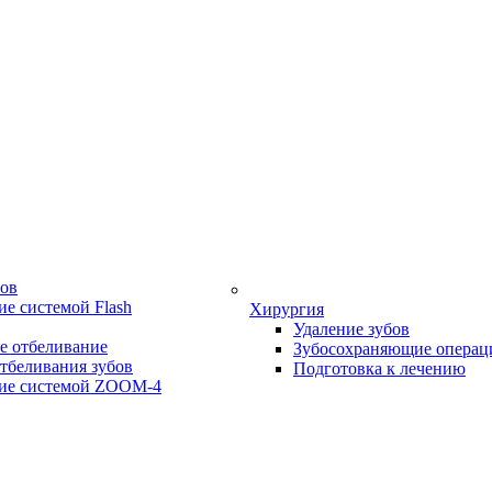
бов
е системой Flash
Хирургия
Удаление зубов
е отбеливание
Зубосохраняющие операц
тбеливания зубов
Подготовка к лечению
ие системой ZOOM-4