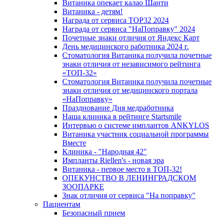
Витаника опекает калао Шанти
Витаника - детям!
Награда от сервиса TOP32 2024
Награда от сервиса "НаПоправку" 2024
Почетные знаки отличия от Яндекс Карт
День медицинского работника 2024 г.
Стоматология Витаника получила почетные
знаки отличия от независимого рейтинга
«ТОП-32»
Стоматология Витаника получила почетные
знаки отличия от медицинского портала
«НаПоправку»
Празднование Дня медработника
Наша клиника в рейтинге Startsmile
Интервью о системе имплантов ANKYLOS
Витаника участник социальной программы
Вместе
Клиника - "Народная 42"
Импланты Riellen's - новая эра
Витаника - первое место в ТОП-32!
ОПЕКУНСТВО В ЛЕНИНГРАДСКОМ
ЗООПАРКЕ
Знак отличия от сервиса "На поправку"
Пациентам
Безопасный прием