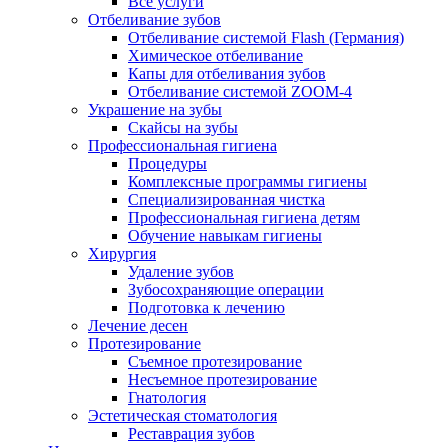
Все услуги
Отбеливание зубов
Отбеливание системой Flash (Германия)
Химическое отбеливание
Капы для отбеливания зубов
Отбеливание системой ZOOM-4
Украшение на зубы
Скайсы на зубы
Профессиональная гигиена
Процедуры
Комплексные программы гигиены
Специализированная чистка
Профессиональная гигиена детям
Обучение навыкам гигиены
Хирургия
Удаление зубов
Зубосохраняющие операции
Подготовка к лечению
Лечение десен
Протезирование
Съемное протезирование
Несъемное протезирование
Гнатология
Эстетическая стоматология
Реставрация зубов