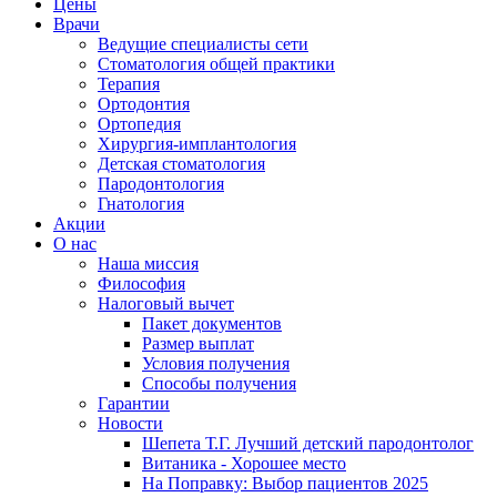
Цены
Врачи
Ведущие специалисты сети
Стоматология общей практики
Терапия
Ортодонтия
Ортопедия
Хирургия-имплантология
Детская стоматология
Пародонтология
Гнатология
Акции
О нас
Наша миссия
Философия
Налоговый вычет
Пакет документов
Размер выплат
Условия получения
Способы получения
Гарантии
Новости
Шепета Т.Г. Лучший детский пародонтолог
Витаника - Хорошее место
На Поправку: Выбор пациентов 2025