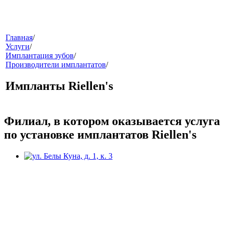
меню
Главная
/
Услуги
/
Имплантация зубов
/
Производители имплантатов
/
Импланты Riellen's
Филиал, в котором оказывается услуга
звонок
по установке имплантатов Riellen's
клиники