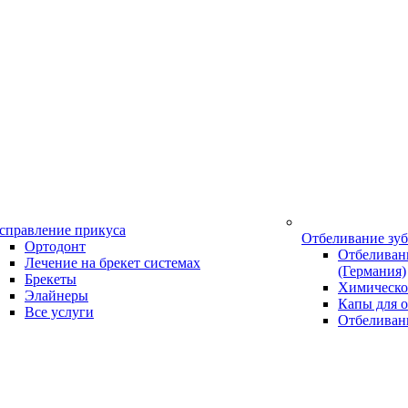
справление прикуса
Отбеливание зу
Ортодонт
Отбеливани
Лечение на брекет системах
(Германия)
Брекеты
Химическо
Элайнеры
Капы для о
Все услуги
Отбеливан