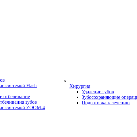
бов
е системой Flash
Хирургия
Удаление зубов
е отбеливание
Зубосохраняющие операц
тбеливания зубов
Подготовка к лечению
ие системой ZOOM-4