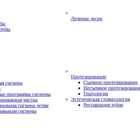
Лечение десен
убы
 зубы
Протезирование
Съемное протезирование
ая гигиена
Несъемное протезирован
ы
Гнатология
ые программы гигиены
Эстетическая стоматология
ированная чистка
Реставрация зубов
нальная гигиена детям
навыкам гигиены