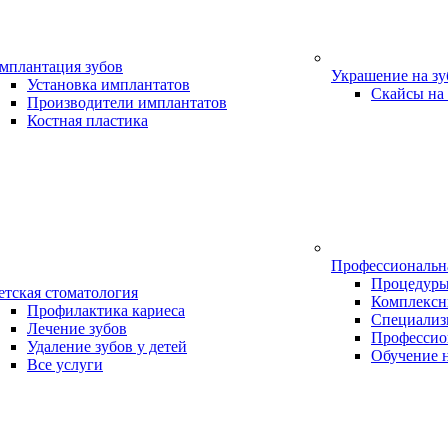
мплантация зубов
Украшение на з
Установка имплантатов
Скайсы на
Производители имплантатов
Костная пластика
Профессиональн
Процедур
етская стоматология
Комплексн
Профилактика кариеса
Специализ
Лечение зубов
Профессио
Удаление зубов у детей
Обучение 
Все услуги