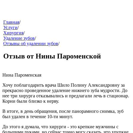
меню
Главная
/
Услуги
/
Хирургия
/
Удаление зубов
/
Отзывы об удалении зубов
/
Отзыв от Нины Пароменской
Нина Пароменская
звонок
Хочу поблагодарить врача Шило Полину Александровну за
прекрасно проведенное удаление нижнего зуба мудрости. До
нее три хирурга отказывались и предлагали лечь в стационар.
Корни были близко к нерву.
В итоге, в день обращения, после панорамного снимка, зуб
был удален в течение 10-ти минут.
До этого я думала, что хирурги - это крепкие мужчины с
клиники
большими руками, но сейчас точно могу сказать, что хрупкие