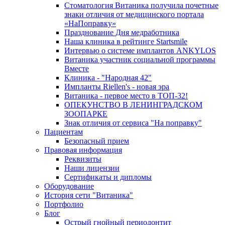
Стоматология Витаника получила почетные
знаки отличия от медицинского портала
«НаПоправку»
Празднование Дня медработника
Наша клиника в рейтинге Startsmile
Интервью о системе имплантов ANKYLOS
Витаника участник социальной программы
Вместе
Клиника - "Народная 42"
Импланты Riellen's - новая эра
Витаника - первое место в ТОП-32!
ОПЕКУНСТВО В ЛЕНИНГРАДСКОМ
ЗООПАРКЕ
Знак отличия от сервиса "На поправку"
Пациентам
Безопасный прием
Правовая информация
Реквизиты
Наши лицензии
Сертификаты и дипломы
Оборудование
История сети "Витаника"
Портфолио
Блог
Острый гнойный периодонтит