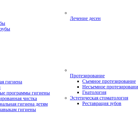
Лечение десен
убы
 зубы
Протезирование
Съемное протезирование
ая гигиена
Несъемное протезирован
ы
Гнатология
ые программы гигиены
Эстетическая стоматология
ированная чистка
Реставрация зубов
нальная гигиена детям
навыкам гигиены