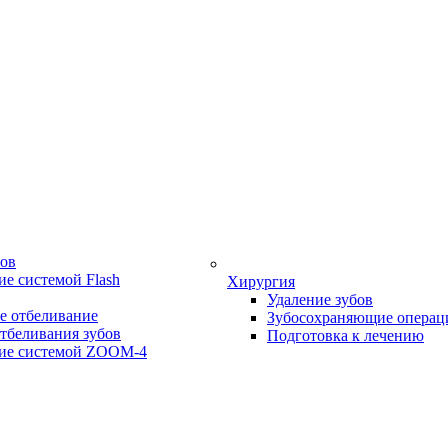
бов
е системой Flash
Хирургия
Удаление зубов
е отбеливание
Зубосохраняющие операц
тбеливания зубов
Подготовка к лечению
ие системой ZOOM-4