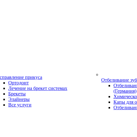
справление прикуса
Отбеливание зу
Ортодонт
Отбеливани
Лечение на брекет системах
(Германия)
Брекеты
Химическо
Элайнеры
Капы для о
Все услуги
Отбеливан