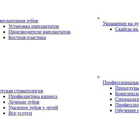
мплантация зубов
Украшение на з
Установка имплантатов
Скайсы на
Производители имплантатов
Костная пластика
Профессиональн
Процедур
етская стоматология
Комплексн
Профилактика кариеса
Специализ
Лечение зубов
Профессио
Удаление зубов у детей
Обучение 
Все услуги