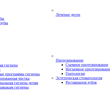
Лечение десен
убы
 зубы
Протезирование
Съемное протезирование
ая гигиена
Несъемное протезирован
ы
Гнатология
ые программы гигиены
Эстетическая стоматология
ированная чистка
Реставрация зубов
нальная гигиена детям
навыкам гигиены