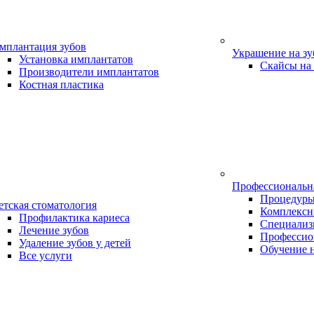
мплантация зубов
Украшение на з
Установка имплантатов
Скайсы на
Производители имплантатов
Костная пластика
Профессиональн
Процедур
етская стоматология
Комплексн
Профилактика кариеса
Специализ
Лечение зубов
Профессио
Удаление зубов у детей
Обучение 
Все услуги