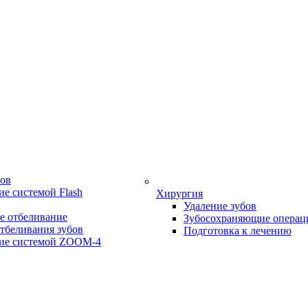
бов
е системой Flash
Хирургия
Удаление зубов
е отбеливание
Зубосохраняющие операц
тбеливания зубов
Подготовка к лечению
ие системой ZOOM-4