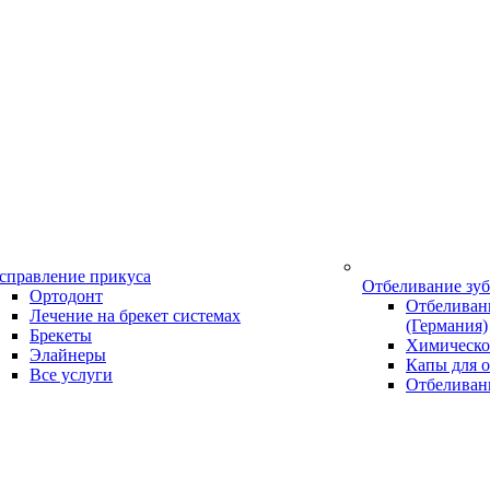
справление прикуса
Отбеливание зу
Ортодонт
Отбеливани
Лечение на брекет системах
(Германия)
Брекеты
Химическо
Элайнеры
Капы для о
Все услуги
Отбеливан