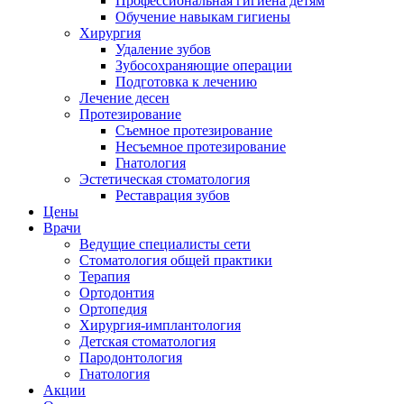
Профессиональная гигиена детям
Обучение навыкам гигиены
Хирургия
Удаление зубов
Зубосохраняющие операции
Подготовка к лечению
Лечение десен
Протезирование
Съемное протезирование
Несъемное протезирование
Гнатология
Эстетическая стоматология
Реставрация зубов
Цены
Врачи
Ведущие специалисты сети
Стоматология общей практики
Терапия
Ортодонтия
Ортопедия
Хирургия-имплантология
Детская стоматология
Пародонтология
Гнатология
Акции