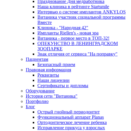
Празднование Дня медработника
Наша клиника в рейтинге Startsmile
Интервью о системе имплантов ANKYLOS
Витаника участник социальной программы
Вместе
Клиника - "Народная 42"
Импланты Riellen's - новая эра
Витаника - первое место в ТОП-32!
ОПЕКУНСТВО В ЛЕНИНГРАДСКОМ
ЗООПАРКЕ
Знак отличия от сервиса "На поправку"
Пациентам
Безопасный прием
Правовая информация
Реквизиты
Наши лицензии
Сертификаты и дипломы
Оборудование
История сети "Витаника"
Портфолио
Блог
Острый гнойный периодонтит
Функциональный аппарат Planas
Ортодонтическое лечение ребенка
Исправление прикуса у взрослых