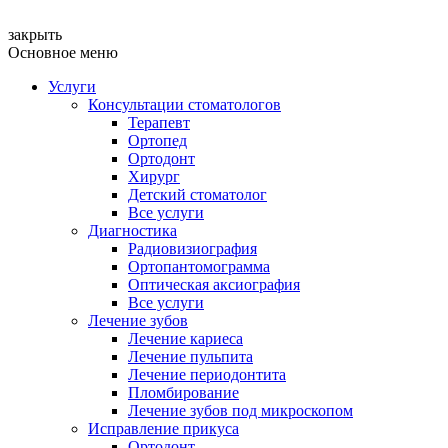
закрыть
Основное меню
Услуги
Консультации стоматологов
Терапевт
Ортопед
Ортодонт
Хирург
Детский стоматолог
Все услуги
Диагностика
Радиовизиография
Ортопантомограмма
Оптическая аксиография
Все услуги
Лечение зубов
Лечение кариеса
Лечение пульпита
Лечение периодонтита
Пломбирование
Лечение зубов под микроскопом
Исправление прикуса
Ортодонт