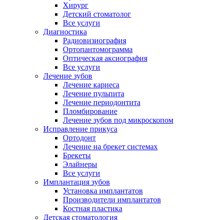
Хирург
Детский стоматолог
Все услуги
Диагностика
Радиовизиография
Ортопантомограмма
Оптическая аксиография
Все услуги
Лечение зубов
Лечение кариеса
Лечение пульпита
Лечение периодонтита
Пломбирование
Лечение зубов под микроскопом
Исправление прикуса
Ортодонт
Лечение на брекет системах
Брекеты
Элайнеры
Все услуги
Имплантация зубов
Установка имплантатов
Производители имплантатов
Костная пластика
Детская стоматология