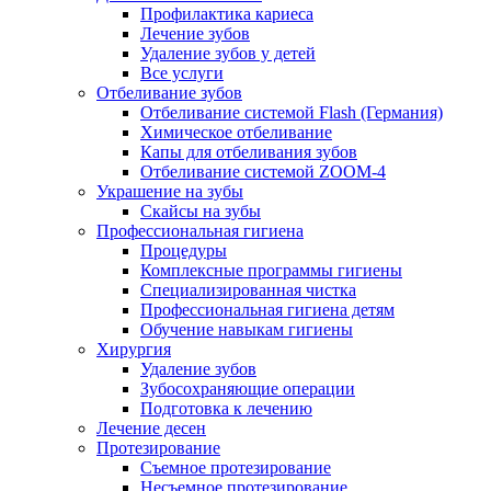
Профилактика кариеса
Лечение зубов
Удаление зубов у детей
Все услуги
Отбеливание зубов
Отбеливание системой Flash (Германия)
Химическое отбеливание
Капы для отбеливания зубов
Отбеливание системой ZOOM-4
Украшение на зубы
Скайсы на зубы
Профессиональная гигиена
Процедуры
Комплексные программы гигиены
Специализированная чистка
Профессиональная гигиена детям
Обучение навыкам гигиены
Хирургия
Удаление зубов
Зубосохраняющие операции
Подготовка к лечению
Лечение десен
Протезирование
Съемное протезирование
Несъемное протезирование