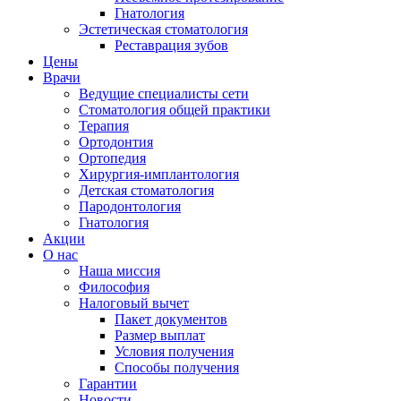
Гнатология
Эстетическая стоматология
Реставрация зубов
Цены
Врачи
Ведущие специалисты сети
Стоматология общей практики
Терапия
Ортодонтия
Ортопедия
Хирургия-имплантология
Детская стоматология
Пародонтология
Гнатология
Акции
О нас
Наша миссия
Философия
Налоговый вычет
Пакет документов
Размер выплат
Условия получения
Способы получения
Гарантии
Новости