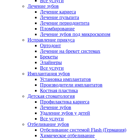
Все услуги
Лечение зубов
Лечение кариеса
Лечение пульпита
Лечение периодонтита
Пломбирование
Лечение зубов под микроскопом
Исправление прикуса
Ортодонт
Лечение на брекет системах
Брекеты
Элайнеры
Все услуги
Имплантация зубов
Установка имплантатов
Производители имплантатов
Костная пластика
Детская стоматология
Профилактика кариеса
Лечение зубов
Удаление зубов у детей
Все услуги
Отбеливание зубов
Отбеливание системой Flash (Германия)
Химическое отбеливание