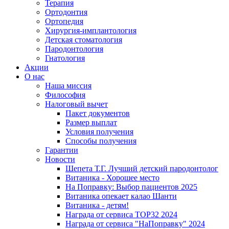
Терапия
Ортодонтия
Ортопедия
Хирургия-имплантология
Детская стоматология
Пародонтология
Гнатология
Акции
О нас
Наша миссия
Философия
Налоговый вычет
Пакет документов
Размер выплат
Условия получения
Способы получения
Гарантии
Новости
Шепета Т.Г. Лучший детский пародонтолог
Витаника - Хорошее место
На Поправку: Выбор пациентов 2025
Витаника опекает калао Шанти
Витаника - детям!
Награда от сервиса TOP32 2024
Награда от сервиса "НаПоправку" 2024