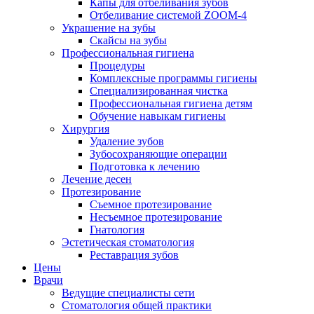
Капы для отбеливания зубов
Отбеливание системой ZOOM-4
Украшение на зубы
Скайсы на зубы
Профессиональная гигиена
Процедуры
Комплексные программы гигиены
Специализированная чистка
Профессиональная гигиена детям
Обучение навыкам гигиены
Хирургия
Удаление зубов
Зубосохраняющие операции
Подготовка к лечению
Лечение десен
Протезирование
Съемное протезирование
Несъемное протезирование
Гнатология
Эстетическая стоматология
Реставрация зубов
Цены
Врачи
Ведущие специалисты сети
Стоматология общей практики