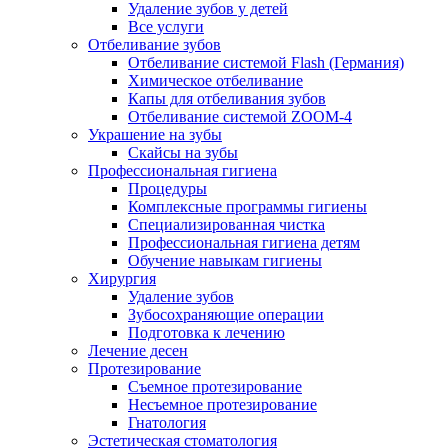
Удаление зубов у детей
Все услуги
Отбеливание зубов
Отбеливание системой Flash (Германия)
Химическое отбеливание
Капы для отбеливания зубов
Отбеливание системой ZOOM-4
Украшение на зубы
Скайсы на зубы
Профессиональная гигиена
Процедуры
Комплексные программы гигиены
Специализированная чистка
Профессиональная гигиена детям
Обучение навыкам гигиены
Хирургия
Удаление зубов
Зубосохраняющие операции
Подготовка к лечению
Лечение десен
Протезирование
Съемное протезирование
Несъемное протезирование
Гнатология
Эстетическая стоматология