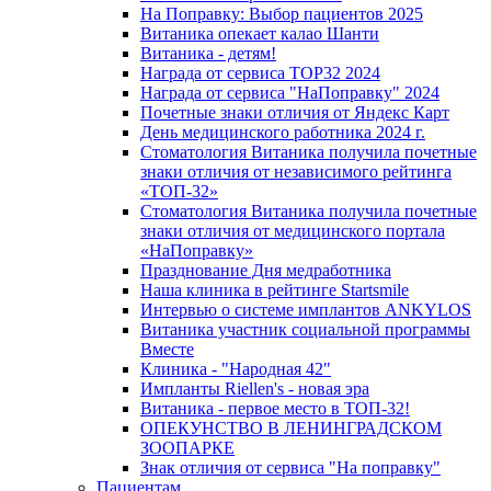
На Поправку: Выбор пациентов 2025
Витаника опекает калао Шанти
Витаника - детям!
Награда от сервиса TOP32 2024
Награда от сервиса "НаПоправку" 2024
Почетные знаки отличия от Яндекс Карт
День медицинского работника 2024 г.
Стоматология Витаника получила почетные
знаки отличия от независимого рейтинга
«ТОП-32»
Стоматология Витаника получила почетные
знаки отличия от медицинского портала
«НаПоправку»
Празднование Дня медработника
Наша клиника в рейтинге Startsmile
Интервью о системе имплантов ANKYLOS
Витаника участник социальной программы
Вместе
Клиника - "Народная 42"
Импланты Riellen's - новая эра
Витаника - первое место в ТОП-32!
ОПЕКУНСТВО В ЛЕНИНГРАДСКОМ
ЗООПАРКЕ
Знак отличия от сервиса "На поправку"
Пациентам