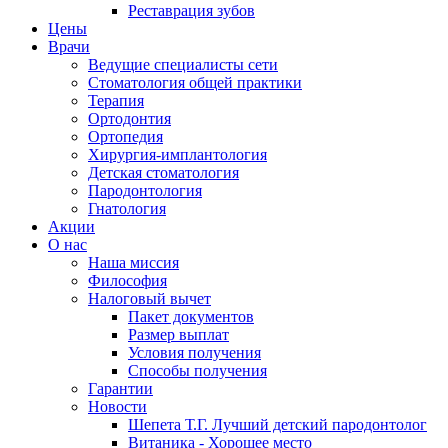
Реставрация зубов
Цены
Врачи
Ведущие специалисты сети
Стоматология общей практики
Терапия
Ортодонтия
Ортопедия
Хирургия-имплантология
Детская стоматология
Пародонтология
Гнатология
Акции
О нас
Наша миссия
Философия
Налоговый вычет
Пакет документов
Размер выплат
Условия получения
Способы получения
Гарантии
Новости
Шепета Т.Г. Лучший детский пародонтолог
Витаника - Хорошее место