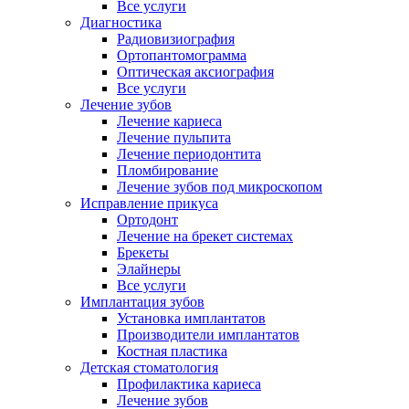
Все услуги
Диагностика
Радиовизиография
Ортопантомограмма
Оптическая аксиография
Все услуги
Лечение зубов
Лечение кариеса
Лечение пульпита
Лечение периодонтита
Пломбирование
Лечение зубов под микроскопом
Исправление прикуса
Ортодонт
Лечение на брекет системах
Брекеты
Элайнеры
Все услуги
Имплантация зубов
Установка имплантатов
Производители имплантатов
Костная пластика
Детская стоматология
Профилактика кариеса
Лечение зубов