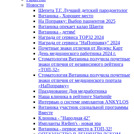
Новости
Шепета Т.Г. Лучший детский пародонтолог
Витаника - Хорошее место
На Поправку: Выбор пациентов 2025
Витаника опекает калао Шанти
Витаника - детям!
Награда от сервиса TOP32 2024
Награда от сервиса "НаПоправку" 2024
Почетные знаки отличия от Яндекс Карт
День медицинского работника 2024 г.
Стоматология Витаника получила почетные
знаки отличия от независимого рейтинга
«ТОП-32»
Стоматология Витаника получила почетные
знаки отличия от медицинского портала
«НаПоправку»
Празднование Дня медработника
Наша клиника в рейтинге Startsmile
Интервью о системе имплантов ANKYLOS
Витаника участник социальной программы
Вместе
Клиника - "Народная 42"
Импланты Riellen's - новая эра
Витаника - первое место в ТОП-32!