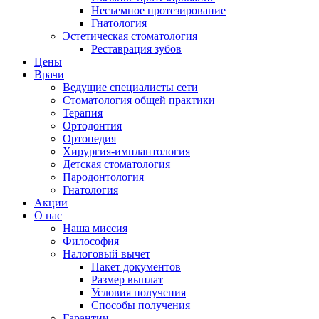
Несъемное протезирование
Гнатология
Эстетическая стоматология
Реставрация зубов
Цены
Врачи
Ведущие специалисты сети
Стоматология общей практики
Терапия
Ортодонтия
Ортопедия
Хирургия-имплантология
Детская стоматология
Пародонтология
Гнатология
Акции
О нас
Наша миссия
Философия
Налоговый вычет
Пакет документов
Размер выплат
Условия получения
Способы получения
Гарантии