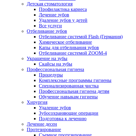
Детская стоматология
Профилактика кариеса
Лечение зубов
Удаление зубов у детей
Все услуги
Отбеливание зубов
Отбеливание системой Flash (Германия)
Химическое отбеливание
Капы для отбеливания зубов
Отбеливание системой ZOOM-4
Украшение на зубы
Скайсы на зубы
Профессиональная гигиена
Процедуры
Комплексные программы гигиены
Специализированная чистка
Профессиональная гигиена детям
Обучение навыкам гигиены
Хирургия
Удаление зубов
Зубосохраняющие операции
Подготовка к лечению
Лечение десен
Протезирование
Съемное протезирование