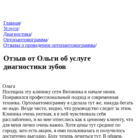
меню
Главная
/
Услуги
/
Диагностика
/
Ортопантомограмма
/
Отзывы о проведении ортопантомограммы
/
Отзыв от Ольги об услуге
диагностики зубов
звонок
Ольга
Посещала эту клинику сети Витаника в начале июня.
Понравился профессиональный подход и современная
техника. Ортопантомограмму я сделала тут же, никуда бегать
не надо. Везде чисто, видно, что руководство следит за этим.
Клиника очень уютная, я в ней чувствовала себя
расслабленно, и ко мне отнеслись как к ценному клиенту, что
для меня лично очень важно. Хотя цены тут средние по
городу, зато есть акции, я ими пользовалась и получилось
клиники
достаточно выгодно. Буду теперь лечиться тут. В общем,