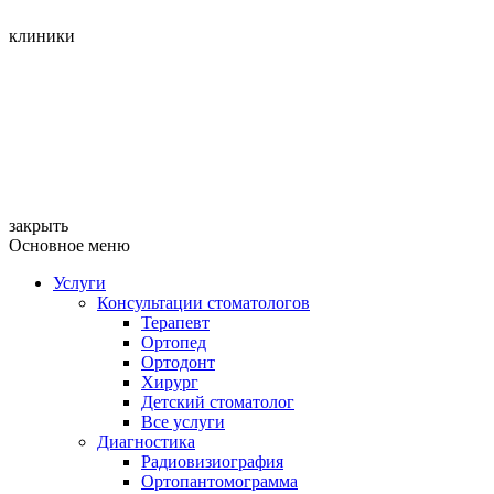
клиники
закрыть
Основное меню
Услуги
Консультации стоматологов
Терапевт
Ортопед
Ортодонт
Хирург
Детский стоматолог
Все услуги
Диагностика
Радиовизиография
Ортопантомограмма