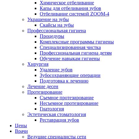
Химическое отбеливание
Капы для отбеливания зубов
Отбеливание системой ZOOM-4
Украшение на зубы
Скайсы на зубы
Профессиональная гигиена
Процедуры
Комплексные программы гигиены
Специализированная чистка
Профессиональная гигиена детям
Обучение навыкам гигиены
Хирургия
Удаление зубов
Зубосохраняющие операции
Подготовка к лечению
Лечение десен
Протезирование
Съемное протезирование
Несъемное протезирование
Гнатология
Эстетическая стоматология
Реставрация зубов
Цены
Врачи
Ведущие специалисты сети