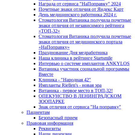
Награда от сервиса "НаПоправку" 2024
Почетные знаки отличия от Яндекс Карт
День медицинского работника 2024 г.
Стоматология Витаника получила почетные
знаки отличия от независимого рейтинга
«ТОП-32»
Стоматология Витаника получила почетные
знаки отличия от медицинского портала
«НаПоправку»
Празднование Дня медработника
Наша клиника в рейтинге Startsmile
Интервью о системе имплантов ANKYLOS
Витаника участник социальной программы
Вместе
Клиника - "Народная 42"
Импланты Riellen's - новая эра
Витаника - первое место в ТОП-32!
ОПЕКУНСТВО В ЛЕНИНГРАДСКОМ
ЗООПАРКЕ
Знак отличия от сервиса "На поправку"
Пациентам
Безопасный прием
Правовая информация
Реквизиты
Наши лицензии