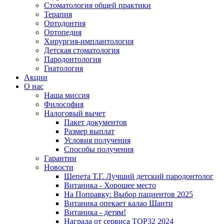
Стоматология общей практики
Терапия
Ортодонтия
Ортопедия
Хирургия-имплантология
Детская стоматология
Пародонтология
Гнатология
Акции
О нас
Наша миссия
Философия
Налоговый вычет
Пакет документов
Размер выплат
Условия получения
Способы получения
Гарантии
Новости
Шепета Т.Г. Лучший детский пародонтолог
Витаника - Хорошее место
На Поправку: Выбор пациентов 2025
Витаника опекает калао Шанти
Витаника - детям!
Награда от сервиса TOP32 2024