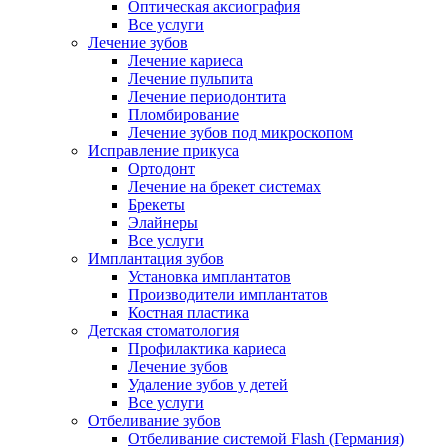
Оптическая аксиография
Все услуги
Лечение зубов
Лечение кариеса
Лечение пульпита
Лечение периодонтита
Пломбирование
Лечение зубов под микроскопом
Исправление прикуса
Ортодонт
Лечение на брекет системах
Брекеты
Элайнеры
Все услуги
Имплантация зубов
Установка имплантатов
Производители имплантатов
Костная пластика
Детская стоматология
Профилактика кариеса
Лечение зубов
Удаление зубов у детей
Все услуги
Отбеливание зубов
Отбеливание системой Flash (Германия)