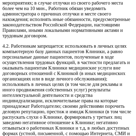
мероприятиях; в случае отлучки из своего рабочего места
более чем на 10 мин., Работник обязан уведомить
администратора о причинах отлучки и месте своего
нахождения; исполнять иные обязанности, предусмотренные
законодательством Российской Федерации, настоящими
Правилами, иными локальными нормативными актами и
трудовым договором.
4.2. Работникам запрещается: использовать в личных целях
компьютерную базу данных пациентов Клиники, а равно
персональные данные пациентов, полученные в ходе
осуществления трудовых функций, в частности предлагать и
оказывать пациентам Клиники медицинские услуги вне
договорных отношений с Клиникой (в иных медицинских
организациях или в виде личного обслуживания);
использовать в личных целях (в том числе для рекламы и
иного продвижения собственных услуг) результаты
интеллектуальной деятельности и средства
индивидуализации, исключительные права на которые
принадлежат Работодателю; своими действиями порочить
деловую репутацию, престиж и имидж Клиники (в том числе
распускать слухи о Клинике, формировать у третьих лиц
заведомо негативное отношение к Клинике; негативно
отзываться о работниках Клиники и т.д, в любых доступных
формах (устной, письменной, с помощью Интернета, СМИ и