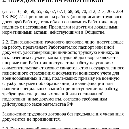
2. ПОРЯДОК ПРИЕМА РАБОТНИКОВ
(ст. ст. 16, 58, 59, 65, 66, 67, 67.1, 68, 69, 70, 212, 213, 266, 289
ТК РФ) 2.1.При приеме на работу (до подписания трудового
договора) Работодатель обязан ознакомить Работника под
подпись с настоящими Правилами и другими локальными
нормативными актами, действующими в Обществе.
2.2. При заключении трудового договора лицо, поступающее
на работу, предъявляет Работодателю: паспорт или иной
документ, удостоверяющий личность; трудовую книжку, за
исключением случаев, когда трудовой договор заключается
впервые или Работник поступает на работу на условиях
совместительства; страховое свидетельство государственного
пенсионного страхования; документы воинского учета для
военнообязанных и лиц, подлежащих призыву на военную
службу; документ об образовании, о квалификации или
наличии специальных знаний при поступлении на работу,
требующую специальных знаний или специальной
подготовки; иные документы, согласно требованиям
действующего законодательства РФ.
Заключение трудового договора без предъявления указанных
документов не производится.
2.3. Если трудовой договор заключается впервые, трудовая