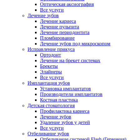
Оптическая аксиография
Все услуги
Лечение зубов
Лечение кариеса
Лечение пульпита
Лечение периодонтита
Пломбирование
Лечение зубов под микроскопом
Исправление прикуса
Ортодонт
Лечение на брекет системах
Брекеты
Элайнеры
Все услуги
Имплантация зубов
Установка имплантатов
Производители имплантатов
Костная пластика
Детская стоматология
Профилактика кариеса
Лечение зубов
Удаление зубов у детей
Все услуги
Отбеливание зубов
Отбеливание системой Flash (Германия)