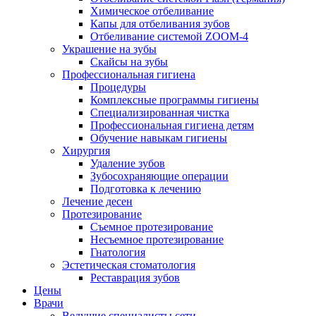
Химическое отбеливание
Капы для отбеливания зубов
Отбеливание системой ZOOM-4
Украшение на зубы
Скайсы на зубы
Профессиональная гигиена
Процедуры
Комплексные программы гигиены
Специализированная чистка
Профессиональная гигиена детям
Обучение навыкам гигиены
Хирургия
Удаление зубов
Зубосохраняющие операции
Подготовка к лечению
Лечение десен
Протезирование
Съемное протезирование
Несъемное протезирование
Гнатология
Эстетическая стоматология
Реставрация зубов
Цены
Врачи
Ведущие специалисты сети