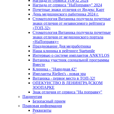
Награда от сервиса TOP32 2024
Награда от сервиса "НаПоправку" 2024
Почетные знаки отличия от Яндекс Карт
День медицинского работника 2024 г.
Стоматология Витаника получила почетные
знаки отличия от независимого рейтинга
«ТОП-32»
Стоматология Витаника получила почетные
знаки отличия от медицинского портала
«НаПоправку»
Празднование Дня медработника
Наша клиника в рейтинге Startsmile
Интервью о системе имплантов ANKYLOS
Витаника участник социальной программы
Вместе
Клиника - "Народная 42"
Импланты Riellen's - новая эра
Витаника - первое место в ТОП-32!
ОПЕКУНСТВО В ЛЕНИНГРАДСКОМ
ЗООПАРКЕ
Знак отличия от сервиса "На поправку"
Пациентам
Безопасный прием
Правовая информация
Реквизиты