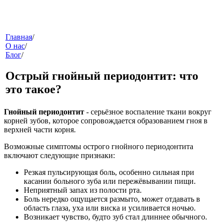
меню
Главная
/
О нас
/
Блог
/
Острый гнойный периодонтит: что
это такое?
Гнойный периодонтит
- серьёзное воспаление ткани вокруг
корней зубов, которое сопровождается образованием гноя в
звонок
верхней части корня.
Возможные симптомы острого гнойного периодонтита
включают следующие признаки:
Резкая пульсирующая боль, особенно сильная при
касании больного зуба или пережёвывании пищи.
Неприятный запах из полости рта.
Боль нередко ощущается размыто, может отдавать в
область глаза, уха или виска и усиливается ночью.
клиники
Возникает чувство, будто зуб стал длиннее обычного.