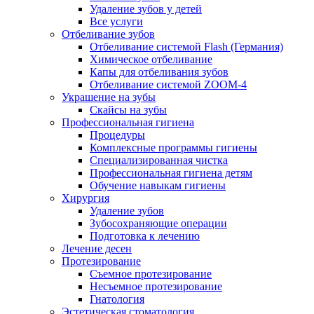
Удаление зубов у детей
Все услуги
Отбеливание зубов
Отбеливание системой Flash (Германия)
Химическое отбеливание
Капы для отбеливания зубов
Отбеливание системой ZOOM-4
Украшение на зубы
Скайсы на зубы
Профессиональная гигиена
Процедуры
Комплексные программы гигиены
Специализированная чистка
Профессиональная гигиена детям
Обучение навыкам гигиены
Хирургия
Удаление зубов
Зубосохраняющие операции
Подготовка к лечению
Лечение десен
Протезирование
Съемное протезирование
Несъемное протезирование
Гнатология
Эстетическая стоматология