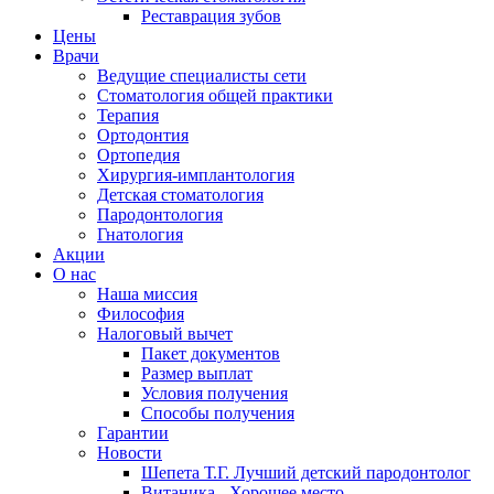
Реставрация зубов
Цены
Врачи
Ведущие специалисты сети
Стоматология общей практики
Терапия
Ортодонтия
Ортопедия
Хирургия-имплантология
Детская стоматология
Пародонтология
Гнатология
Акции
О нас
Наша миссия
Философия
Налоговый вычет
Пакет документов
Размер выплат
Условия получения
Способы получения
Гарантии
Новости
Шепета Т.Г. Лучший детский пародонтолог
Витаника - Хорошее место