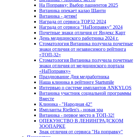
На Поправку: Выбор пациентов 2025
Витаника опекает калао Шанти
Витаника - детям!
Награда от сервиса TOP32 2024
Награда от сервиса "НаПоправку" 2024
Почетные знаки отличия от Яндекс Карт
День медицинского работника 2024 г.
Стоматология Витаника получила почетные
знаки отличия от независимого рейтинга
«ТОП-32»
Стоматология Витаника получила почетные
знаки отличия от медицинского портала
«НаПоправку»
Празднование Дня медработника
Наша клиника в рейтинге Startsmile
Интервью о системе имплантов ANKYLOS
Витаника участник социальной программы
Вместе
Клиника - "Народная 42"
Импланты Riellen's - новая эра
Витаника - первое место в ТОП-32!
ОПЕКУНСТВО В ЛЕНИНГРАДСКОМ
ЗООПАРКЕ
Знак отличия от сервиса "На поправку"