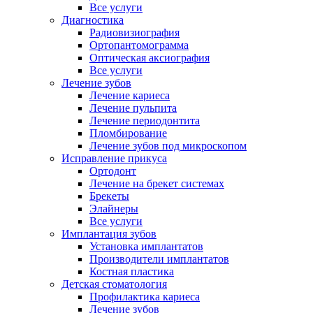
Все услуги
Диагностика
Радиовизиография
Ортопантомограмма
Оптическая аксиография
Все услуги
Лечение зубов
Лечение кариеса
Лечение пульпита
Лечение периодонтита
Пломбирование
Лечение зубов под микроскопом
Исправление прикуса
Ортодонт
Лечение на брекет системах
Брекеты
Элайнеры
Все услуги
Имплантация зубов
Установка имплантатов
Производители имплантатов
Костная пластика
Детская стоматология
Профилактика кариеса
Лечение зубов