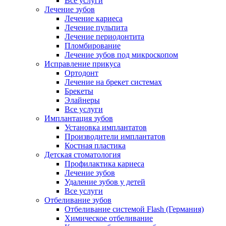
Все услуги
Лечение зубов
Лечение кариеса
Лечение пульпита
Лечение периодонтита
Пломбирование
Лечение зубов под микроскопом
Исправление прикуса
Ортодонт
Лечение на брекет системах
Брекеты
Элайнеры
Все услуги
Имплантация зубов
Установка имплантатов
Производители имплантатов
Костная пластика
Детская стоматология
Профилактика кариеса
Лечение зубов
Удаление зубов у детей
Все услуги
Отбеливание зубов
Отбеливание системой Flash (Германия)
Химическое отбеливание