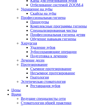
Капы для отбеливания зубов
Отбеливание системой ZOOM-4
Украшение на зубы
Скайсы на зубы
Профессиональная гигиена
Процедуры
Комплексные программы гигиены
Специализированная чистка
Профессиональная гигиена детям
Обучение навыкам гигиены
Хирургия
Удаление зубов
Зубосохраняющие операции
Подготовка к лечению
Лечение десен
Протезирование
Съемное протезирование
Несъемное протезирование
Гнатология
Эстетическая стоматология
Реставрация зубов
Цены
Врачи
Ведущие специалисты сети
Стоматология общей практики