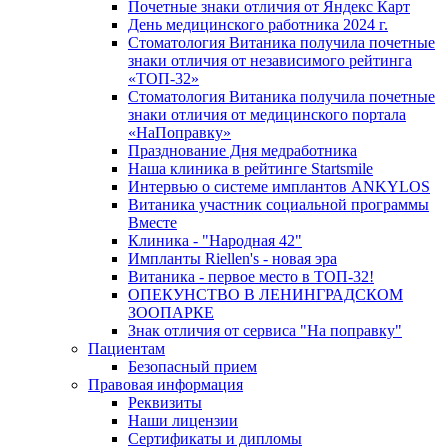
Почетные знаки отличия от Яндекс Карт
День медицинского работника 2024 г.
Стоматология Витаника получила почетные
знаки отличия от независимого рейтинга
«ТОП-32»
Стоматология Витаника получила почетные
знаки отличия от медицинского портала
«НаПоправку»
Празднование Дня медработника
Наша клиника в рейтинге Startsmile
Интервью о системе имплантов ANKYLOS
Витаника участник социальной программы
Вместе
Клиника - "Народная 42"
Импланты Riellen's - новая эра
Витаника - первое место в ТОП-32!
ОПЕКУНСТВО В ЛЕНИНГРАДСКОМ
ЗООПАРКЕ
Знак отличия от сервиса "На поправку"
Пациентам
Безопасный прием
Правовая информация
Реквизиты
Наши лицензии
Сертификаты и дипломы