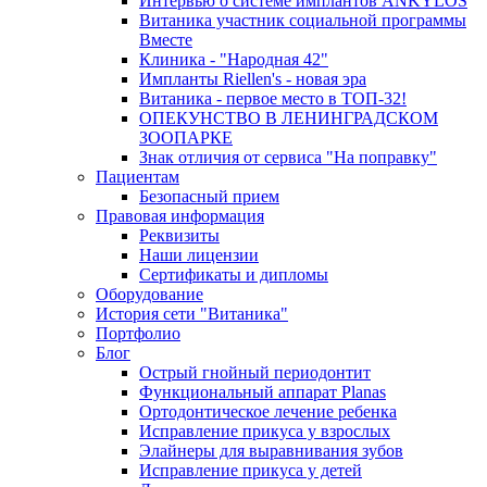
Интервью о системе имплантов ANKYLOS
Витаника участник социальной программы
Вместе
Клиника - "Народная 42"
Импланты Riellen's - новая эра
Витаника - первое место в ТОП-32!
ОПЕКУНСТВО В ЛЕНИНГРАДСКОМ
ЗООПАРКЕ
Знак отличия от сервиса "На поправку"
Пациентам
Безопасный прием
Правовая информация
Реквизиты
Наши лицензии
Сертификаты и дипломы
Оборудование
История сети "Витаника"
Портфолио
Блог
Острый гнойный периодонтит
Функциональный аппарат Planas
Ортодонтическое лечение ребенка
Исправление прикуса у взрослых
Элайнеры для выравнивания зубов
Исправление прикуса у детей