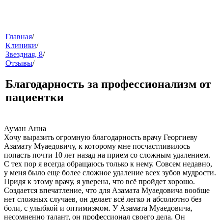
меню
Главная
/
Клиники
/
Звездная, 8
/
Отзывы
/
Благодарность за профессионализм от
пациентки
звонок
Ауман Анна
Хочу выразить огромную благодарность врачу Георгиеву
Азамату Муаедовичу, к которому мне посчастливилось
попасть почти 10 лет назад на прием со сложным удалением.
С тех пор я всегда обращаюсь только к нему. Совсем недавно,
у меня было еще более сложное удаление всех зубов мудрости.
Придя к этому врачу, я уверена, что всё пройдет хорошо.
Создается впечатление, что для Азамата Муаедовича вообще
нет сложных случаев, он делает всё легко и абсолютно без
боли, с улыбкой и оптимизмом. У Азамата Муаедовича,
клиники
несомненно талант, он профессионал своего дела. Он