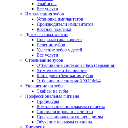
Элайнеры
Все услуги
Имплантация зубов
Установка имплантатов
Производители имплантатов
Костная пластика
Детская стоматология
Профилактика кариеса
Лечение зубов
Удаление зубов у детей
Все услуги
Отбеливание зубов
Отбеливание системой Flash (Германия)
Химическое отбеливание
Капы для отбеливания зубов
Отбеливание системой ZOOM-4
Украшение на зубы
Скайсы на зубы
Профессиональная гигиена
Процедуры
Комплексные программы гигиены
Специализированная чистка
Профессиональная гигиена детям
Обучение навыкам гигиены
Хирургия