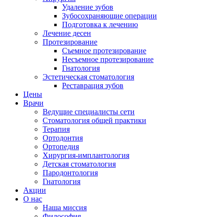
Удаление зубов
Зубосохраняющие операции
Подготовка к лечению
Лечение десен
Протезирование
Съемное протезирование
Несъемное протезирование
Гнатология
Эстетическая стоматология
Реставрация зубов
Цены
Врачи
Ведущие специалисты сети
Стоматология общей практики
Терапия
Ортодонтия
Ортопедия
Хирургия-имплантология
Детская стоматология
Пародонтология
Гнатология
Акции
О нас
Наша миссия
Философия