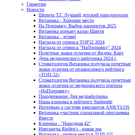
Гарантии
Новости
Шепета Т.Г. Лучший детский пародонтолог
Витаника - Хорошее место
На Поправку: Выбор пациентов 2025
Витаника опекает калао Шанти
Витаника - детям!
Награда от сервиса TOP32 2024
Награда от сервиса "НаПоправку" 2024
Почетные знаки отличия от Яндекс Карт
День медицинского работника 2024 г.
Стоматология Витаника получила почетные
знаки отличия от независимого рейтинга
«ТОП-32»
Стоматология Витаника получила почетные
знаки отличия от медицинского портала
«НаПоправку»
Празднование Дня медработника
Наша клиника в рейтинге Startsmile
Интервью о системе имплантов ANKYLOS
Витаника участник социальной программы
Вместе
Клиника - "Народная 42"
Импланты Riellen's - новая эра
Витаника - первое место в ТОП-32!