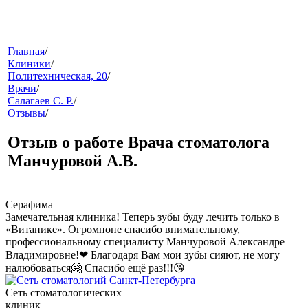
меню
Главная
/
Клиники
/
Политехническая, 20
/
Врачи
/
Салагаев С. Р.
/
Отзывы
/
Отзыв о работе Врача стоматолога
Манчуровой А.В.
звонок
Серафима
Замечательная клиника! Теперь зубы буду лечить только в
«Витанике». Огромноне спасибо внимательному,
профессиональному специалисту Манчуровой Александре
Владимировне!❤ Благодаря Вам мои зубы сияют, не могу
налюбоваться🤗 Спасибо ещё раз!!!😘
Сеть стоматологических
клиники
клиник