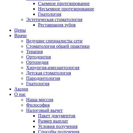
Съемное протезирование
Несъемное протезирование
Гнатология
Эстетическая стоматология
Реставрация зубов
Цены
Врачи
Ведущие специалисты сети
Стоматология общей практики
Терапия
Ортодонтия
Ортопедия
Хирургия-имплантология
Детская стоматология
Пародонтология
Гнатология
Акции
О нас
Наша миссия
Философия
Налоговый вычет
Пакет документов
Размер выплат
Условия получения
Способы получения