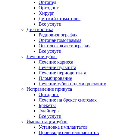
Ортопед
Ортодонт
Хирург
Детский стоматолог
Все услуги
Диагностика
Радиовизиография
Ортопантомограмма
Оптическая аксиография
Все услуги
Лечение зубов
Лечение кариеса
Лечение пульпита
Лечение периодонтита
Пломбирование
Лечение зубов под микроскопом
Исправление прикуса
Ортодонт
Лечение на брекет системах
Брекеты
Элайнеры
Все услуги
Имплантация зубов
Установка имплантатов
Производители имплантатов