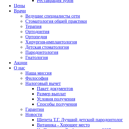
Реставрация зубов
Цены
Врачи
Ведущие специалисты сети
Стоматология общей практики
Терапия
Ортодонтия
Ортопедия
Хирургия-имплантология
Детская стоматология
Пародонтология
Гнатология
Акции
О нас
Наша миссия
Философия
Налоговый вычет
Пакет документов
Размер выплат
Условия получения
Способы получения
Гарантии
Новости
Шепета Т.Г. Лучший детский пародонтолог
Витаника - Хорошее место