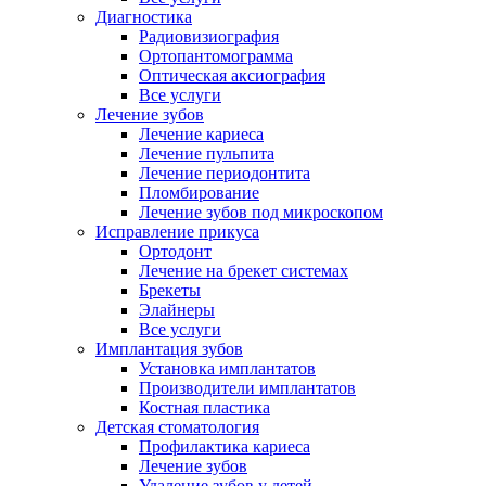
Диагностика
Радиовизиография
Ортопантомограмма
Оптическая аксиография
Все услуги
Лечение зубов
Лечение кариеса
Лечение пульпита
Лечение периодонтита
Пломбирование
Лечение зубов под микроскопом
Исправление прикуса
Ортодонт
Лечение на брекет системах
Брекеты
Элайнеры
Все услуги
Имплантация зубов
Установка имплантатов
Производители имплантатов
Костная пластика
Детская стоматология
Профилактика кариеса
Лечение зубов
Удаление зубов у детей