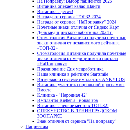
На Поправку: Выбор пациентов 2025
Витаника опекает калао Шанти
Витаника - детям!
Награда от сервиса TOP32 2024
Награда от сервиса "НаПоправку" 2024
Почетные знаки отличия от Яндекс Карт
День медицинского работника 2024 г.
Стоматология Витаника получила почетные
знаки отличия от независимого рейтинга
«ТОП-32»
Стоматология Витаника получила почетные
знаки отличия от медицинского портала
«НаПоправку»
Празднование Дня медработника
Наша клиника в рейтинге Startsmile
Интервью о системе имплантов ANKYLOS
Витаника участник социальной программы
Вместе
Клиника - "Народная 42"
Импланты Riellen's - новая эра
Витаника - первое место в ТОП-32!
ОПЕКУНСТВО В ЛЕНИНГРАДСКОМ
ЗООПАРКЕ
Знак отличия от сервиса "На поправку"
Пациентам