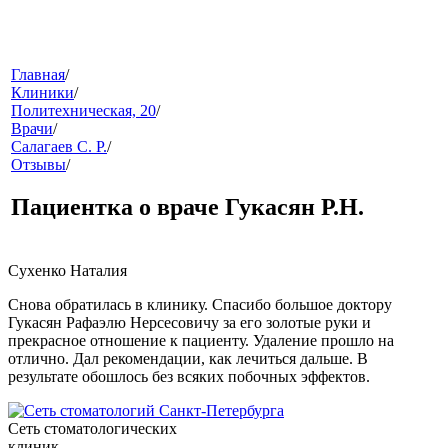
меню
Главная
/
Клиники
/
Политехническая, 20
/
Врачи
/
Салагаев С. Р.
/
Отзывы
/
Пациентка о враче Гукасян Р.Н.
звонок
Сухенко Наталия
Снова обратилась в клинику. Спасибо большое доктору
Гукасян Рафаэлю Нерсесовичу за его золотые руки и
прекрасное отношение к пациенту. Удаление прошло на
отлично. Дал рекомендации, как лечиться дальше. В
результате обошлось без всяких побочных эффектов.
Сеть стоматологических
клиники
клиник