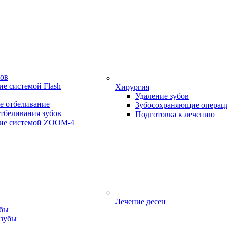
бов
е системой Flash
Хирургия
Удаление зубов
е отбеливание
Зубосохраняющие операц
тбеливания зубов
Подготовка к лечению
ие системой ZOOM-4
Лечение десен
убы
 зубы