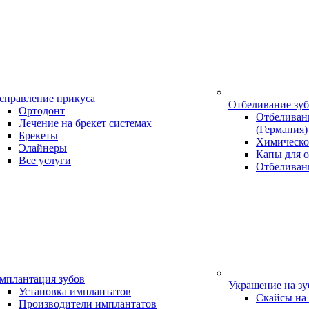
справление прикуса
Отбеливание зу
Ортодонт
Отбеливани
Лечение на брекет системах
(Германия)
Брекеты
Химическо
Элайнеры
Капы для о
Все услуги
Отбеливан
мплантация зубов
Украшение на з
Установка имплантатов
Скайсы на
Производители имплантатов