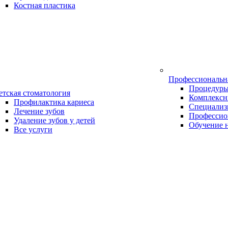
Костная пластика
Профессиональн
Процедур
етская стоматология
Комплексн
Профилактика кариеса
Специализ
Лечение зубов
Профессио
Удаление зубов у детей
Обучение 
Все услуги