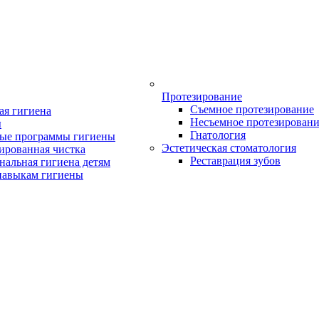
Протезирование
Съемное протезирование
ая гигиена
Несъемное протезирован
ы
Гнатология
ые программы гигиены
Эстетическая стоматология
ированная чистка
Реставрация зубов
нальная гигиена детям
навыкам гигиены