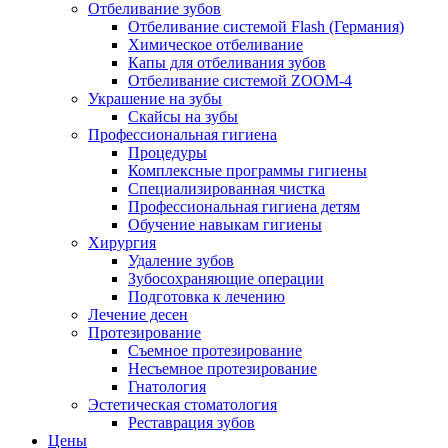
Отбеливание зубов
Отбеливание системой Flash (Германия)
Химическое отбеливание
Капы для отбеливания зубов
Отбеливание системой ZOOM-4
Украшение на зубы
Скайсы на зубы
Профессиональная гигиена
Процедуры
Комплексные программы гигиены
Специализированная чистка
Профессиональная гигиена детям
Обучение навыкам гигиены
Хирургия
Удаление зубов
Зубосохраняющие операции
Подготовка к лечению
Лечение десен
Протезирование
Съемное протезирование
Несъемное протезирование
Гнатология
Эстетическая стоматология
Реставрация зубов
Цены