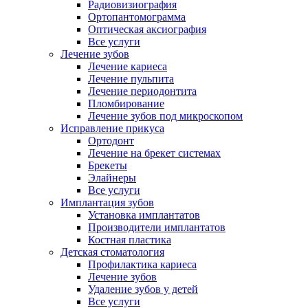
Радиовизиография
Ортопантомограмма
Оптическая аксиография
Все услуги
Лечение зубов
Лечение кариеса
Лечение пульпита
Лечение периодонтита
Пломбирование
Лечение зубов под микроскопом
Исправление прикуса
Ортодонт
Лечение на брекет системах
Брекеты
Элайнеры
Все услуги
Имплантация зубов
Установка имплантатов
Производители имплантатов
Костная пластика
Детская стоматология
Профилактика кариеса
Лечение зубов
Удаление зубов у детей
Все услуги