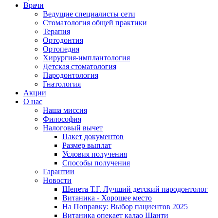
Врачи
Ведущие специалисты сети
Стоматология общей практики
Терапия
Ортодонтия
Ортопедия
Хирургия-имплантология
Детская стоматология
Пародонтология
Гнатология
Акции
О нас
Наша миссия
Философия
Налоговый вычет
Пакет документов
Размер выплат
Условия получения
Способы получения
Гарантии
Новости
Шепета Т.Г. Лучший детский пародонтолог
Витаника - Хорошее место
На Поправку: Выбор пациентов 2025
Витаника опекает калао Шанти