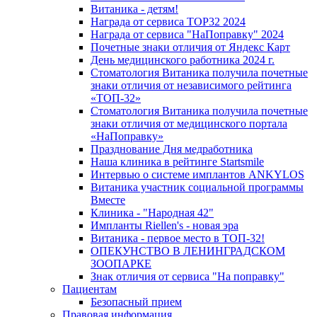
Витаника - детям!
Награда от сервиса TOP32 2024
Награда от сервиса "НаПоправку" 2024
Почетные знаки отличия от Яндекс Карт
День медицинского работника 2024 г.
Стоматология Витаника получила почетные
знаки отличия от независимого рейтинга
«ТОП-32»
Стоматология Витаника получила почетные
знаки отличия от медицинского портала
«НаПоправку»
Празднование Дня медработника
Наша клиника в рейтинге Startsmile
Интервью о системе имплантов ANKYLOS
Витаника участник социальной программы
Вместе
Клиника - "Народная 42"
Импланты Riellen's - новая эра
Витаника - первое место в ТОП-32!
ОПЕКУНСТВО В ЛЕНИНГРАДСКОМ
ЗООПАРКЕ
Знак отличия от сервиса "На поправку"
Пациентам
Безопасный прием
Правовая информация