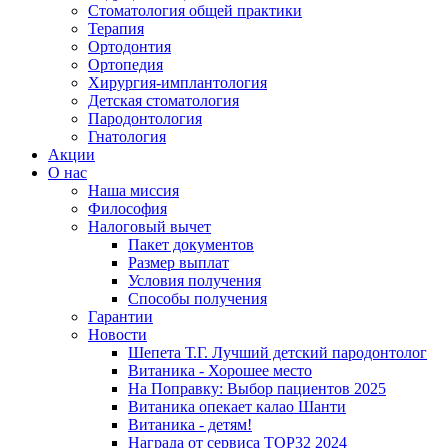
Стоматология общей практики
Терапия
Ортодонтия
Ортопедия
Хирургия-имплантология
Детская стоматология
Пародонтология
Гнатология
Акции
О нас
Наша миссия
Философия
Налоговый вычет
Пакет документов
Размер выплат
Условия получения
Способы получения
Гарантии
Новости
Шепета Т.Г. Лучший детский пародонтолог
Витаника - Хорошее место
На Поправку: Выбор пациентов 2025
Витаника опекает калао Шанти
Витаника - детям!
Награда от сервиса TOP32 2024