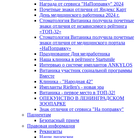
Награда от сервиса "НаПоправку" 2024
Почетные знаки отличия от Яндекс Карт
День медицинского работника 2024 г.
Стоматология Витаника получила почетные
знаки отличия от независимого рейтинга
«ТОП-32»
Стоматология Витаника получила почетные
знаки отличия от медицинского портала
«НаПоправку»
Празднование Дня медработника
Наша клиника в рейтинге Startsmile
Интервью о системе имплантов ANKYLOS
Витаника участник социальной программы
Вместе
Клиника - "Народная 42"
Импланты Riellen's - новая эра
Витаника - первое место в ТОП-32!
ОПЕКУНСТВО В ЛЕНИНГРАДСКОМ
ЗООПАРКЕ
Знак отличия от сервиса "На поправку"
Пациентам
Безопасный прием
Правовая информация
Реквизиты
Наши лицензии