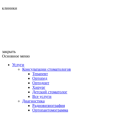
клиники
закрыть
Основное меню
Услуги
Консультации стоматологов
Терапевт
Ортопед
Ортодонт
Хирург
Детский стоматолог
Все услуги
Диагностика
Радиовизиография
Ортопантомограмма