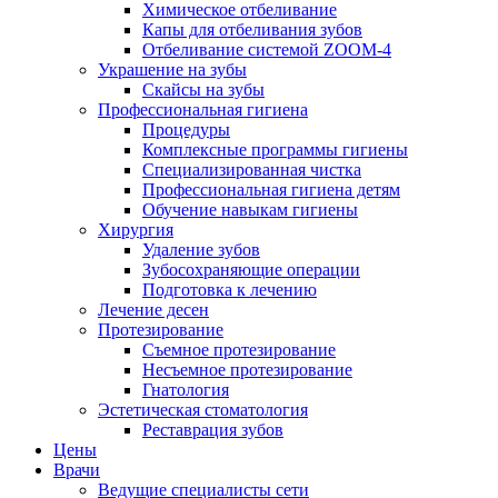
Химическое отбеливание
Капы для отбеливания зубов
Отбеливание системой ZOOM-4
Украшение на зубы
Скайсы на зубы
Профессиональная гигиена
Процедуры
Комплексные программы гигиены
Специализированная чистка
Профессиональная гигиена детям
Обучение навыкам гигиены
Хирургия
Удаление зубов
Зубосохраняющие операции
Подготовка к лечению
Лечение десен
Протезирование
Съемное протезирование
Несъемное протезирование
Гнатология
Эстетическая стоматология
Реставрация зубов
Цены
Врачи
Ведущие специалисты сети