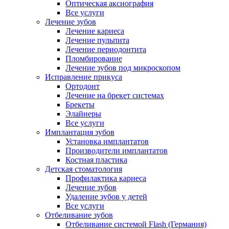
Оптическая аксиография
Все услуги
Лечение зубов
Лечение кариеса
Лечение пульпита
Лечение периодонтита
Пломбирование
Лечение зубов под микроскопом
Исправление прикуса
Ортодонт
Лечение на брекет системах
Брекеты
Элайнеры
Все услуги
Имплантация зубов
Установка имплантатов
Производители имплантатов
Костная пластика
Детская стоматология
Профилактика кариеса
Лечение зубов
Удаление зубов у детей
Все услуги
Отбеливание зубов
Отбеливание системой Flash (Германия)