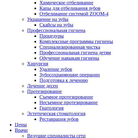
Химическое отбеливание
Капы для отбеливания зубов
Отбеливание системой ZOOM-4
Украшение на зубы
Скайсы на зубы
Профессиональная гигиена
Процедуры
Комплексные программы гигиены
Специализированная чистка
Профессиональная гигиена детям
Обучение навыкам гигиены
Хирургия
Удаление зубов
Зубосохраняющие операции
Подготовка к лечению
Лечение десен
Протезирование
Съемное протезирование
Несъемное протезирование
Гнатология
Эстетическая стоматология
Реставрация зубов
Цены
Врачи
Ведущие специалисты сети