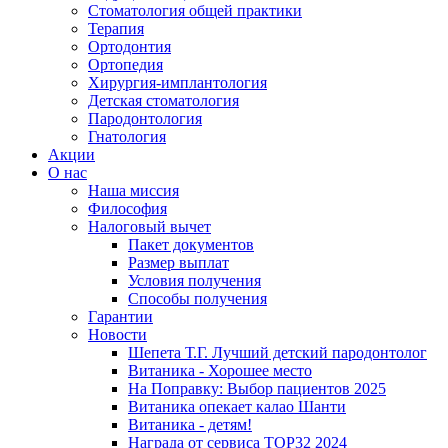
Стоматология общей практики
Терапия
Ортодонтия
Ортопедия
Хирургия-имплантология
Детская стоматология
Пародонтология
Гнатология
Акции
О нас
Наша миссия
Философия
Налоговый вычет
Пакет документов
Размер выплат
Условия получения
Способы получения
Гарантии
Новости
Шепета Т.Г. Лучший детский пародонтолог
Витаника - Хорошее место
На Поправку: Выбор пациентов 2025
Витаника опекает калао Шанти
Витаника - детям!
Награда от сервиса TOP32 2024