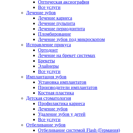
Оптическая аксиография
Все услуги
Лечение зубов
Лечение кариеса
Лечение пульпита
Лечение периодонтита
Пломбирование
Лечение зубов под микроскопом
Исправление прикуса
Ортодонт
Лечение на брекет системах
Брекеты
Элайнеры
Все услуги
Имплантация зубов
Установка имплантатов
Производители имплантатов
Костная пластика
Детская стоматология
Профилактика кариеса
Лечение зубов
Удаление зубов у детей
Все услуги
Отбеливание зубов
Отбеливание системой Flash (Германия)