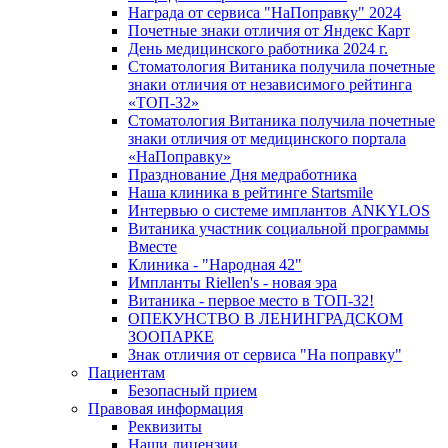
Награда от сервиса "НаПоправку" 2024
Почетные знаки отличия от Яндекс Карт
День медицинского работника 2024 г.
Стоматология Витаника получила почетные
знаки отличия от независимого рейтинга
«ТОП-32»
Стоматология Витаника получила почетные
знаки отличия от медицинского портала
«НаПоправку»
Празднование Дня медработника
Наша клиника в рейтинге Startsmile
Интервью о системе имплантов ANKYLOS
Витаника участник социальной программы
Вместе
Клиника - "Народная 42"
Импланты Riellen's - новая эра
Витаника - первое место в ТОП-32!
ОПЕКУНСТВО В ЛЕНИНГРАДСКОМ
ЗООПАРКЕ
Знак отличия от сервиса "На поправку"
Пациентам
Безопасный прием
Правовая информация
Реквизиты
Наши лицензии