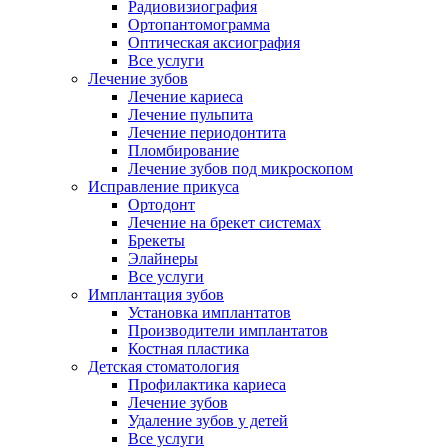
Радиовизиография
Ортопантомограмма
Оптическая аксиография
Все услуги
Лечение зубов
Лечение кариеса
Лечение пульпита
Лечение периодонтита
Пломбирование
Лечение зубов под микроскопом
Исправление прикуса
Ортодонт
Лечение на брекет системах
Брекеты
Элайнеры
Все услуги
Имплантация зубов
Установка имплантатов
Производители имплантатов
Костная пластика
Детская стоматология
Профилактика кариеса
Лечение зубов
Удаление зубов у детей
Все услуги