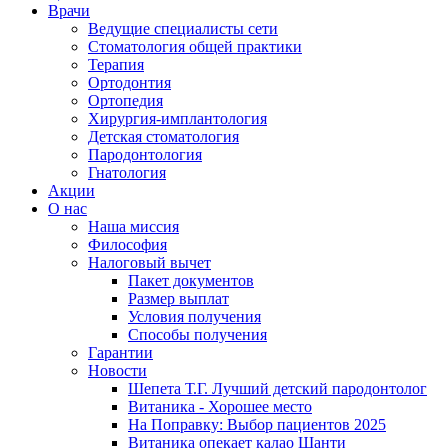
Врачи
Ведущие специалисты сети
Стоматология общей практики
Терапия
Ортодонтия
Ортопедия
Хирургия-имплантология
Детская стоматология
Пародонтология
Гнатология
Акции
О нас
Наша миссия
Философия
Налоговый вычет
Пакет документов
Размер выплат
Условия получения
Способы получения
Гарантии
Новости
Шепета Т.Г. Лучший детский пародонтолог
Витаника - Хорошее место
На Поправку: Выбор пациентов 2025
Витаника опекает калао Шанти