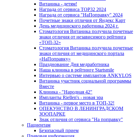
Витаника - детям!
Награда от сервиса TOP32 2024
Награда от сервиса "НаПоправку" 2024
Почетные знаки отличия от Яндекс Карт
День медицинского работника 2024 г.
Стоматология Витаника получила почетные
знаки отличия от независимого рейтинга
«ТОП-32»
Стоматология Витаника получила почетные
знаки отличия от медицинского портала
«НаПоправку»
Празднование Дня медработника
Наша клиника в рейтинге Startsmile
Интервью о системе имплантов ANKYLOS
Витаника участник социальной программы
Вместе
Клиника - "Народная 42"
Импланты Riellen's - новая эра
Витаника - первое место в ТОП-32!
ОПЕКУНСТВО В ЛЕНИНГРАДСКОМ
ЗООПАРКЕ
Знак отличия от сервиса "На поправку"
Пациентам
Безопасный прием
Правовая информация