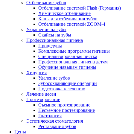
Отбеливание зубов
Отбеливание системой Flash (Германия)
Химическое отбеливание
Капы для отбеливания зубов
Отбеливание системой ZOOM-4
Украшение на зубы
Скайсы на зубы
Профессиональная гигиена
Процедуры
Комплексные программы гигиены
Специализированная чистка
Профессиональная гигиена детям
Обучение навыкам гигиены
Хирургия
Удаление зубов
Зубосохраняющие операции
Подготовка к лечению
Лечение десен
Протезирование
Съемное протезирование
Несъемное протезирование
Гнатология
Эстетическая стоматология
Реставрация зубов
Цены