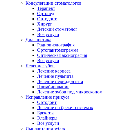
Консультации стоматологов
Терапевт
Ортопед
Ортодонт
Хирург
Детский стоматолог
Все услуги
Диагностика
Радиовизиография
Ортопантомограмма
Оптическая аксиография
Все услуги
Лечение зубов
Лечение кариеса
Лечение пульпита
Лечение периодонтита
Пломбирование
Лечение зубов под микроскопом
Исправление прикуса
Ортодонт
Лечение на брекет системах
Брекеты
Элайнеры
Все услуги
Имплантация зубов