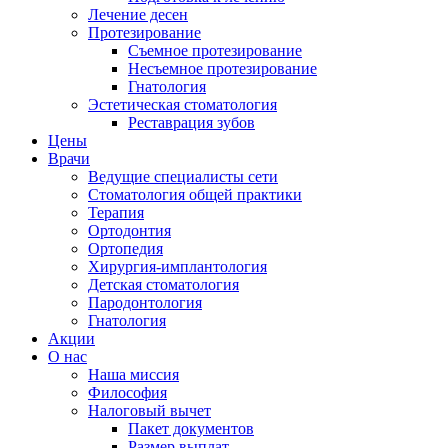
Лечение десен
Протезирование
Съемное протезирование
Несъемное протезирование
Гнатология
Эстетическая стоматология
Реставрация зубов
Цены
Врачи
Ведущие специалисты сети
Стоматология общей практики
Терапия
Ортодонтия
Ортопедия
Хирургия-имплантология
Детская стоматология
Пародонтология
Гнатология
Акции
О нас
Наша миссия
Философия
Налоговый вычет
Пакет документов
Размер выплат