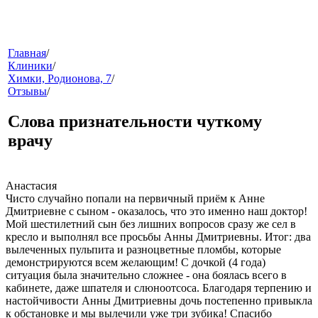
меню
Главная
/
Клиники
/
Химки, Родионова, 7
/
Отзывы
/
Слова признательности чуткому
врачу
звонок
Анастасия
Чисто случайно попали на первичный приём к Анне
Дмитриевне с сыном - оказалось, что это именно наш доктор!
Мой шестилетний сын без лишних вопросов сразу же сел в
кресло и выполнял все просьбы Анны Дмитриевны. Итог: два
вылеченных пульпита и разноцветные пломбы, которые
демонстрируются всем желающим! С дочкой (4 года)
ситуация была значительно сложнее - она боялась всего в
кабинете, даже шпателя и слюноотсоса. Благодаря терпению и
настойчивости Анны Дмитриевны дочь постепенно привыкла
клиники
к обстановке и мы вылечили уже три зубика! Спасибо