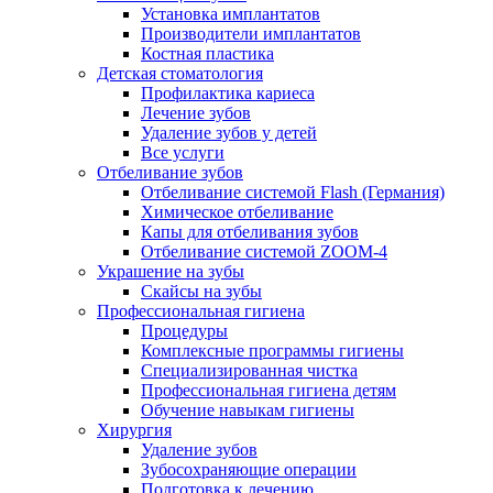
Установка имплантатов
Производители имплантатов
Костная пластика
Детская стоматология
Профилактика кариеса
Лечение зубов
Удаление зубов у детей
Все услуги
Отбеливание зубов
Отбеливание системой Flash (Германия)
Химическое отбеливание
Капы для отбеливания зубов
Отбеливание системой ZOOM-4
Украшение на зубы
Скайсы на зубы
Профессиональная гигиена
Процедуры
Комплексные программы гигиены
Специализированная чистка
Профессиональная гигиена детям
Обучение навыкам гигиены
Хирургия
Удаление зубов
Зубосохраняющие операции
Подготовка к лечению