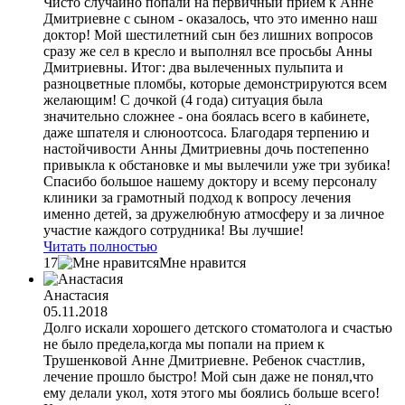
Чисто случайно попали на первичный приём к Анне
Дмитриевне с сыном - оказалось, что это именно наш
доктор! Мой шестилетний сын без лишних вопросов
сразу же сел в кресло и выполнял все просьбы Анны
Дмитриевны. Итог: два вылеченных пульпита и
разноцветные пломбы, которые демонстрируются всем
желающим! С дочкой (4 года) ситуация была
значительно сложнее - она боялась всего в кабинете,
даже шпателя и слюноотсоса. Благодаря терпению и
настойчивости Анны Дмитриевны дочь постепенно
привыкла к обстановке и мы вылечили уже три зубика!
Спасибо большое нашему доктору и всему персоналу
клиники за грамотный подход к вопросу лечения
именно детей, за дружелюбную атмосферу и за личное
участие каждого сотрудника! Вы лучшие!
Читать полностью
17
Мне нравится
Анастасия
05.11.2018
Долго искали хорошего детского стоматолога и счастью
не было предела,когда мы попали на прием к
Трушенковой Анне Дмитриевне. Ребенок счастлив,
лечение прошло быстро! Мой сын даже не понял,что
ему делали укол, хотя этого мы боялись больше всего!