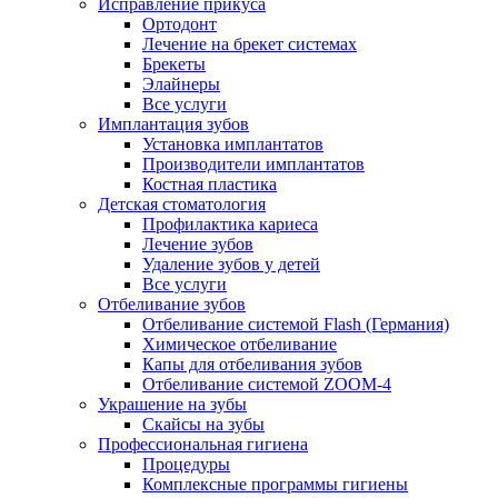
Исправление прикуса
Ортодонт
Лечение на брекет системах
Брекеты
Элайнеры
Все услуги
Имплантация зубов
Установка имплантатов
Производители имплантатов
Костная пластика
Детская стоматология
Профилактика кариеса
Лечение зубов
Удаление зубов у детей
Все услуги
Отбеливание зубов
Отбеливание системой Flash (Германия)
Химическое отбеливание
Капы для отбеливания зубов
Отбеливание системой ZOOM-4
Украшение на зубы
Скайсы на зубы
Профессиональная гигиена
Процедуры
Комплексные программы гигиены