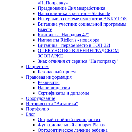
«НаПоправку»
Празднование Дня медработника
Наша клиника в рейтинге Startsmile
Интервью о системе имплантов ANKYLOS
Витаника участник социальной программы
Вместе
Клиника - "Народная 42"
Импланты Riellen's - новая эра
Витаника - первое место в ТОП-32!
ОПЕКУНСТВО В ЛЕНИНГРАДСКОМ
ЗООПАРКЕ
Знак отличия от сервиса "На поправку"
Пациентам
Безопасный прием
Правовая информация
Реквизиты
Наши лицензии
Сертификаты и дипломы
Оборудование
История сети "Витаника"
Портфолио
Блог
Острый гнойный периодонтит
Функциональный аппарат Planas
Ортодонтическое лечение ребенка