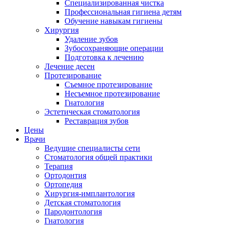
Специализированная чистка
Профессиональная гигиена детям
Обучение навыкам гигиены
Хирургия
Удаление зубов
Зубосохраняющие операции
Подготовка к лечению
Лечение десен
Протезирование
Съемное протезирование
Несъемное протезирование
Гнатология
Эстетическая стоматология
Реставрация зубов
Цены
Врачи
Ведущие специалисты сети
Стоматология общей практики
Терапия
Ортодонтия
Ортопедия
Хирургия-имплантология
Детская стоматология
Пародонтология
Гнатология