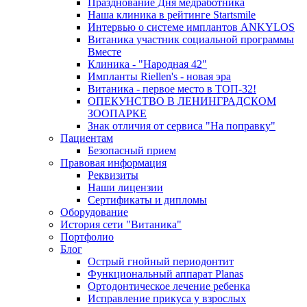
Празднование Дня медработника
Наша клиника в рейтинге Startsmile
Интервью о системе имплантов ANKYLOS
Витаника участник социальной программы
Вместе
Клиника - "Народная 42"
Импланты Riellen's - новая эра
Витаника - первое место в ТОП-32!
ОПЕКУНСТВО В ЛЕНИНГРАДСКОМ
ЗООПАРКЕ
Знак отличия от сервиса "На поправку"
Пациентам
Безопасный прием
Правовая информация
Реквизиты
Наши лицензии
Сертификаты и дипломы
Оборудование
История сети "Витаника"
Портфолио
Блог
Острый гнойный периодонтит
Функциональный аппарат Planas
Ортодонтическое лечение ребенка
Исправление прикуса у взрослых