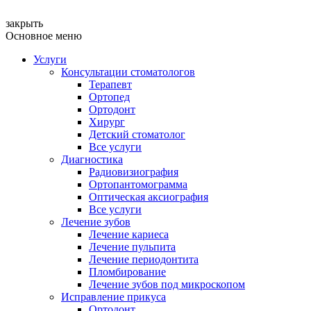
закрыть
Основное меню
Услуги
Консультации стоматологов
Терапевт
Ортопед
Ортодонт
Хирург
Детский стоматолог
Все услуги
Диагностика
Радиовизиография
Ортопантомограмма
Оптическая аксиография
Все услуги
Лечение зубов
Лечение кариеса
Лечение пульпита
Лечение периодонтита
Пломбирование
Лечение зубов под микроскопом
Исправление прикуса
Ортодонт