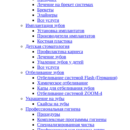
Лечение на брекет системах
Брекеты
Элайнеры
Все услуги
Имплантация зубов
Установка имплантатов
Производители имплантатов
Костная пластика
Детская стоматология
Профилактика кариеса
Лечение зубов
Удаление зубов у детей
Все услуги
Отбеливание зубов
Отбеливание системой Flash (Германия)
Химическое отбеливание
Капы для отбеливания зубов
Отбеливание системой ZOOM-4
Украшение на зубы
Скайсы на зубы
Профессиональная гигиена
Процедуры
Комплексные программы гигиены
Специализированная чистка
Профессиональная гигиена детям