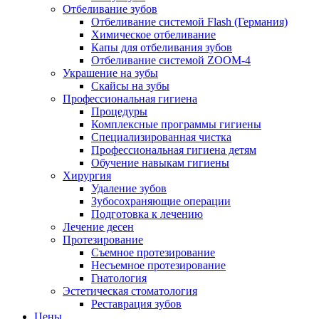
Отбеливание зубов
Отбеливание системой Flash (Германия)
Химическое отбеливание
Капы для отбеливания зубов
Отбеливание системой ZOOM-4
Украшение на зубы
Скайсы на зубы
Профессиональная гигиена
Процедуры
Комплексные программы гигиены
Специализированная чистка
Профессиональная гигиена детям
Обучение навыкам гигиены
Хирургия
Удаление зубов
Зубосохраняющие операции
Подготовка к лечению
Лечение десен
Протезирование
Съемное протезирование
Несъемное протезирование
Гнатология
Эстетическая стоматология
Реставрация зубов
Цены