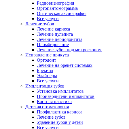
Радиовизиография
Ортопантомограмма
Оптическая аксиография
Все услуги
Лечение зубов
Лечение кариеса
Лечение пульпита
Лечение периодонтита
Пломбирование
Лечение зубов под микроскопом
Исправление прикуса
Ортодонт
Лечение на брекет системах
Брекеты
Элайнеры
Все услуги
Имплантация зубов
Установка имплантатов
Производители имплантатов
Костная пластика
Детская стоматология
Профилактика кариеса
Лечение зубов
Удаление зубов у детей
Все услуги