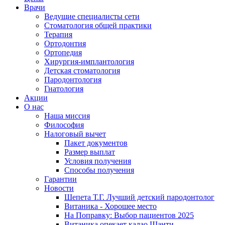
Врачи
Ведущие специалисты сети
Стоматология общей практики
Терапия
Ортодонтия
Ортопедия
Хирургия-имплантология
Детская стоматология
Пародонтология
Гнатология
Акции
О нас
Наша миссия
Философия
Налоговый вычет
Пакет документов
Размер выплат
Условия получения
Способы получения
Гарантии
Новости
Шепета Т.Г. Лучший детский пародонтолог
Витаника - Хорошее место
На Поправку: Выбор пациентов 2025
Витаника опекает калао Шанти