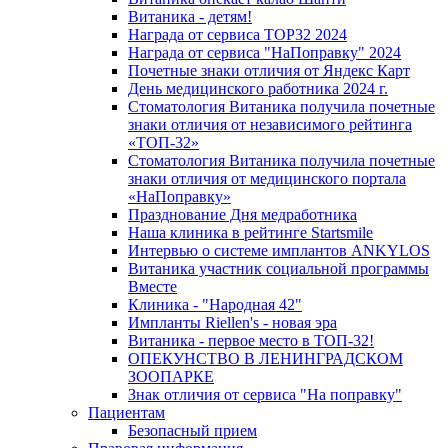
Витаника - детям!
Награда от сервиса TOP32 2024
Награда от сервиса "НаПоправку" 2024
Почетные знаки отличия от Яндекс Карт
День медицинского работника 2024 г.
Стоматология Витаника получила почетные
знаки отличия от независимого рейтинга
«ТОП-32»
Стоматология Витаника получила почетные
знаки отличия от медицинского портала
«НаПоправку»
Празднование Дня медработника
Наша клиника в рейтинге Startsmile
Интервью о системе имплантов ANKYLOS
Витаника участник социальной программы
Вместе
Клиника - "Народная 42"
Импланты Riellen's - новая эра
Витаника - первое место в ТОП-32!
ОПЕКУНСТВО В ЛЕНИНГРАДСКОМ
ЗООПАРКЕ
Знак отличия от сервиса "На поправку"
Пациентам
Безопасный прием