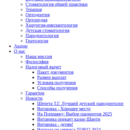
Стоматология общей практики
Терапия
Ортодонтия
Ортопедия
Хирургия-имплантология
Детская стоматология
Пародонтология
Гнатология
Акции
О нас
Наша миссия
Философия
Налоговый вычет
Пакет документов
Размер выплат
Условия получения
Способы получения
Гарантии
Новости
Шепета Т.Г. Лучший детский пародонтолог
Витаника - Хорошее место
На Поправку: Выбор пациентов 2025
Витаника опекает калао Шанти
Витаника - детям!
Награда от сервиса TOP32 2024