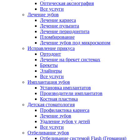
Оптическая аксиография
Все услуги
Лечение зубов
Лечение кариеса
Лечение пульпита
Лечение периодонтита
Пломбирование
Лечение зубов под микроскопом
Исправление прикуса
Ортодонт
Лечение на брекет системах
Брекеты
Элайнеры
Все услуги
Имплантация зубов
Установка имплантатов
Производители имплантатов
Костная пластика
Детская стоматология
Профилактика кариеса
Лечение зубов
Удаление зубов у детей
Все услуги
Отбеливание зубов
Отбеливание системой Flash (Германия)