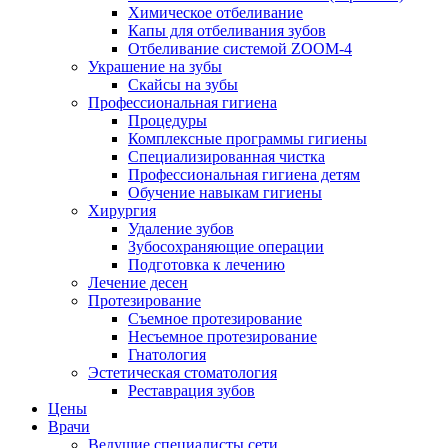
Химическое отбеливание
Капы для отбеливания зубов
Отбеливание системой ZOOM-4
Украшение на зубы
Скайсы на зубы
Профессиональная гигиена
Процедуры
Комплексные программы гигиены
Специализированная чистка
Профессиональная гигиена детям
Обучение навыкам гигиены
Хирургия
Удаление зубов
Зубосохраняющие операции
Подготовка к лечению
Лечение десен
Протезирование
Съемное протезирование
Несъемное протезирование
Гнатология
Эстетическая стоматология
Реставрация зубов
Цены
Врачи
Ведущие специалисты сети