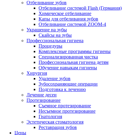
Отбеливание зубов
Отбеливание системой Flash (Германия)
Химическое отбеливание
Капы для отбеливания зубов
Отбеливание системой ZOOM-4
Украшение на зубы
Скайсы на зубы
Профессиональная гигиена
Процедуры
Комплексные программы гигиены
Специализированная чистка
Профессиональная гигиена детям
Обучение навыкам гигиены
Хирургия
Удаление зубов
Зубосохраняющие операции
Подготовка к лечению
Лечение десен
Протезирование
Съемное протезирование
Несъемное протезирование
Гнатология
Эстетическая стоматология
Реставрация зубов
Цены