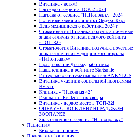
Витаника - детям!
Награда от сервиса TOP32 2024
Награда от сервиса "НаПоправку" 2024
Почетные знаки отличия от Яндекс Карт
День медицинского работника 2024 г.
Стоматология Витаника получила почетные
знаки отличия от независимого рейтинга
«ТОП-32»
Стоматология Витаника получила почетные
знаки отличия от медицинского портала
«НаПоправку»
Празднование Дня медработника
Наша клиника в рейтинге Startsmile
Интервью о системе имплантов ANKYLOS
Витаника участник социальной программы
Вместе
Клиника - "Народная 42"
Импланты Riellen's - новая эра
Витаника - первое место в ТОП-32!
ОПЕКУНСТВО В ЛЕНИНГРАДСКОМ
ЗООПАРКЕ
Знак отличия от сервиса "На поправку"
Пациентам
Безопасный прием
Правовая информация