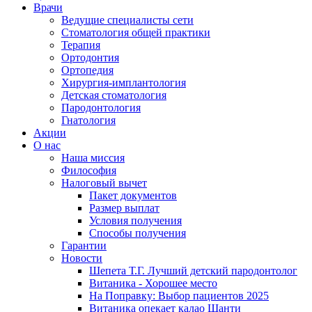
Врачи
Ведущие специалисты сети
Стоматология общей практики
Терапия
Ортодонтия
Ортопедия
Хирургия-имплантология
Детская стоматология
Пародонтология
Гнатология
Акции
О нас
Наша миссия
Философия
Налоговый вычет
Пакет документов
Размер выплат
Условия получения
Способы получения
Гарантии
Новости
Шепета Т.Г. Лучший детский пародонтолог
Витаника - Хорошее место
На Поправку: Выбор пациентов 2025
Витаника опекает калао Шанти