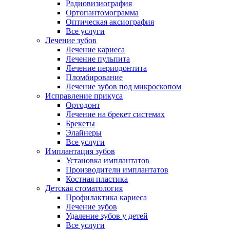
Радиовизиография
Ортопантомограмма
Оптическая аксиография
Все услуги
Лечение зубов
Лечение кариеса
Лечение пульпита
Лечение периодонтита
Пломбирование
Лечение зубов под микроскопом
Исправление прикуса
Ортодонт
Лечение на брекет системах
Брекеты
Элайнеры
Все услуги
Имплантация зубов
Установка имплантатов
Производители имплантатов
Костная пластика
Детская стоматология
Профилактика кариеса
Лечение зубов
Удаление зубов у детей
Все услуги