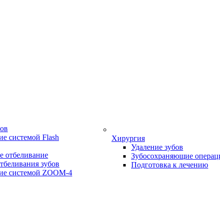
бов
е системой Flash
Хирургия
Удаление зубов
е отбеливание
Зубосохраняющие операц
тбеливания зубов
Подготовка к лечению
ие системой ZOOM-4