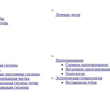
Лечение десен
убы
 зубы
Протезирование
Съемное протезирование
ая гигиена
Несъемное протезирован
ы
Гнатология
ые программы гигиены
Эстетическая стоматология
ированная чистка
Реставрация зубов
нальная гигиена детям
навыкам гигиены