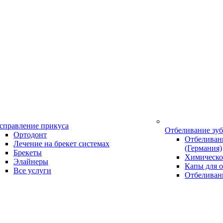
справление прикуса
Отбеливание зу
Ортодонт
Отбеливани
Лечение на брекет системах
(Германия)
Брекеты
Химическо
Элайнеры
Капы для о
Все услуги
Отбеливан