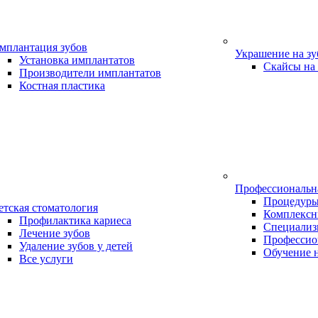
мплантация зубов
Украшение на з
Установка имплантатов
Скайсы на
Производители имплантатов
Костная пластика
Профессиональн
Процедур
етская стоматология
Комплексн
Профилактика кариеса
Специализ
Лечение зубов
Профессио
Удаление зубов у детей
Обучение 
Все услуги