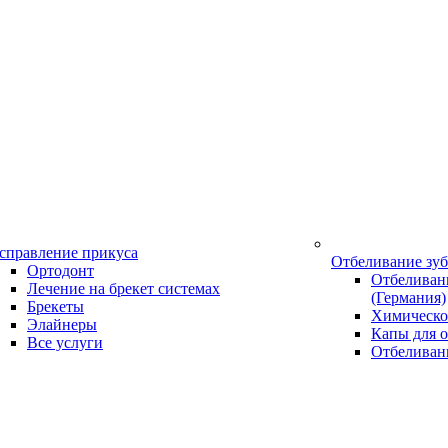
справление прикуса
Отбеливание зу
Ортодонт
Отбеливани
Лечение на брекет системах
(Германия)
Брекеты
Химическо
Элайнеры
Капы для о
Все услуги
Отбеливан