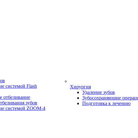
бов
е системой Flash
Хирургия
Удаление зубов
е отбеливание
Зубосохраняющие операц
тбеливания зубов
Подготовка к лечению
ие системой ZOOM-4