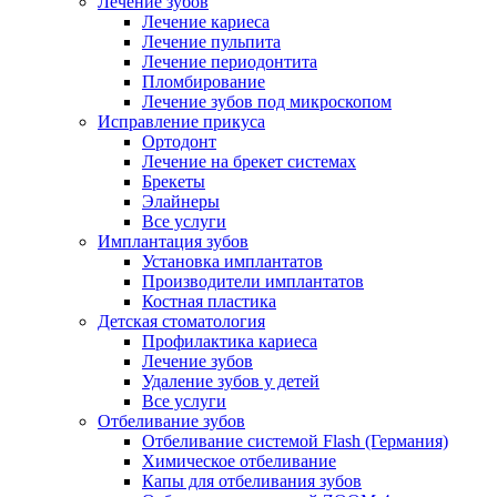
Лечение зубов
Лечение кариеса
Лечение пульпита
Лечение периодонтита
Пломбирование
Лечение зубов под микроскопом
Исправление прикуса
Ортодонт
Лечение на брекет системах
Брекеты
Элайнеры
Все услуги
Имплантация зубов
Установка имплантатов
Производители имплантатов
Костная пластика
Детская стоматология
Профилактика кариеса
Лечение зубов
Удаление зубов у детей
Все услуги
Отбеливание зубов
Отбеливание системой Flash (Германия)
Химическое отбеливание
Капы для отбеливания зубов