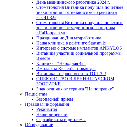
День медицинского работника 2024 г.
Стоматология Витаника получила почетные
знаки отличия от независимого рейтинга
«ТОП-32»
Стоматология Витаника получила почетные
знаки отличия от медицинского портала
«НаПоправку»
Празднование Дня медработника
Наша клиника в рейтинге Startsmile
Интервью о системе имплантов ANKYLOS
Витаника участник социальной программы
Вместе
Клиника - "Народная 42"
Импланты Riellen's - новая эра
Витаника - первое место в ТОП-32!
ОПЕКУНСТВО В ЛЕНИНГРАДСКОМ
ЗООПАРКЕ
Знак отличия от сервиса "На поправку"
Пациентам
Безопасный прием
Правовая информация
Реквизиты
Наши лицензии
Сертификаты и дипломы
Оборудование