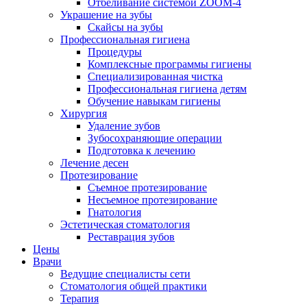
Отбеливание системой ZOOM-4
Украшение на зубы
Скайсы на зубы
Профессиональная гигиена
Процедуры
Комплексные программы гигиены
Специализированная чистка
Профессиональная гигиена детям
Обучение навыкам гигиены
Хирургия
Удаление зубов
Зубосохраняющие операции
Подготовка к лечению
Лечение десен
Протезирование
Съемное протезирование
Несъемное протезирование
Гнатология
Эстетическая стоматология
Реставрация зубов
Цены
Врачи
Ведущие специалисты сети
Стоматология общей практики
Терапия