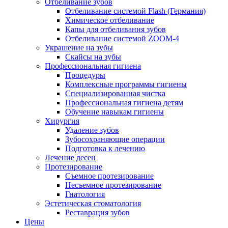
Отбеливание зубов
Отбеливание системой Flash (Германия)
Химическое отбеливание
Капы для отбеливания зубов
Отбеливание системой ZOOM-4
Украшение на зубы
Скайсы на зубы
Профессиональная гигиена
Процедуры
Комплексные программы гигиены
Специализированная чистка
Профессиональная гигиена детям
Обучение навыкам гигиены
Хирургия
Удаление зубов
Зубосохраняющие операции
Подготовка к лечению
Лечение десен
Протезирование
Съемное протезирование
Несъемное протезирование
Гнатология
Эстетическая стоматология
Реставрация зубов
Цены