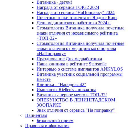
Витаника - детям!
Награда от сервиса TOP32 2024
Награда от сервиса "НаПоправку" 2024
Почетные знаки отличия от Яндекс Карт
День медицинского работника 2024 г.
Стоматология Витаника получила почетные
знаки отличия от независимого рейтинга
«ТОП-32»
Стоматология Витаника получила почетные
знаки отличия от медицинского портала
«НаПоправку»
Празднование Дня медработника
Наша клиника в рейтинге Startsmile
Интервью о системе имплантов ANKYLOS
Витаника участник социальной программы
Вместе
Клиника - "Народная 42"
Импланты Riellen's - новая эра
Витаника - первое место в ТОП-32!
ОПЕКУНСТВО В ЛЕНИНГРАДСКОМ
ЗООПАРКЕ
Знак отличия от сервиса "На поправку"
Пациентам
Безопасный прием
Правовая информация