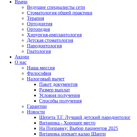
Врачи
Ведущие специалисты сети
Стоматология общей практики
Терапия
Ортодонтия
Ортопедия
Хирургия-имплантология
Детская стоматология
Пародонтология
Гнатология
Акции
О нас
Наша миссия
Философия
Налоговый вычет
Пакет документов
Размер выплат
Условия получения
Способы получения
Гарантии
Новости
Шепета Т.Г. Лучший детский пародонтолог
Витаника - Хорошее место
На Поправку: Выбор пациентов 2025
Витаника опекает калао Шанти