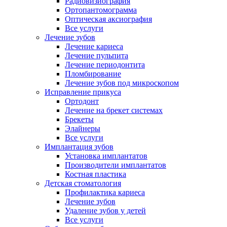
Радиовизиография
Ортопантомограмма
Оптическая аксиография
Все услуги
Лечение зубов
Лечение кариеса
Лечение пульпита
Лечение периодонтита
Пломбирование
Лечение зубов под микроскопом
Исправление прикуса
Ортодонт
Лечение на брекет системах
Брекеты
Элайнеры
Все услуги
Имплантация зубов
Установка имплантатов
Производители имплантатов
Костная пластика
Детская стоматология
Профилактика кариеса
Лечение зубов
Удаление зубов у детей
Все услуги