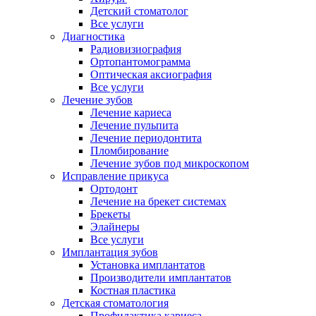
Детский стоматолог
Все услуги
Диагностика
Радиовизиография
Ортопантомограмма
Оптическая аксиография
Все услуги
Лечение зубов
Лечение кариеса
Лечение пульпита
Лечение периодонтита
Пломбирование
Лечение зубов под микроскопом
Исправление прикуса
Ортодонт
Лечение на брекет системах
Брекеты
Элайнеры
Все услуги
Имплантация зубов
Установка имплантатов
Производители имплантатов
Костная пластика
Детская стоматология
Профилактика кариеса