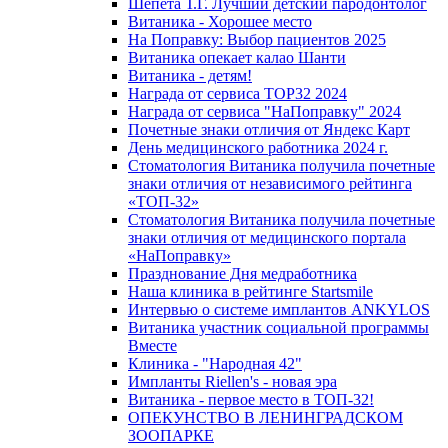
Шепета Т.Г. Лучший детский пародонтолог
Витаника - Хорошее место
На Поправку: Выбор пациентов 2025
Витаника опекает калао Шанти
Витаника - детям!
Награда от сервиса TOP32 2024
Награда от сервиса "НаПоправку" 2024
Почетные знаки отличия от Яндекс Карт
День медицинского работника 2024 г.
Стоматология Витаника получила почетные
знаки отличия от независимого рейтинга
«ТОП-32»
Стоматология Витаника получила почетные
знаки отличия от медицинского портала
«НаПоправку»
Празднование Дня медработника
Наша клиника в рейтинге Startsmile
Интервью о системе имплантов ANKYLOS
Витаника участник социальной программы
Вместе
Клиника - "Народная 42"
Импланты Riellen's - новая эра
Витаника - первое место в ТОП-32!
ОПЕКУНСТВО В ЛЕНИНГРАДСКОМ
ЗООПАРКЕ