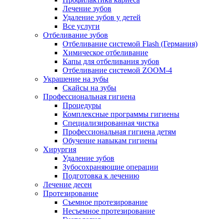
Лечение зубов
Удаление зубов у детей
Все услуги
Отбеливание зубов
Отбеливание системой Flash (Германия)
Химическое отбеливание
Капы для отбеливания зубов
Отбеливание системой ZOOM-4
Украшение на зубы
Скайсы на зубы
Профессиональная гигиена
Процедуры
Комплексные программы гигиены
Специализированная чистка
Профессиональная гигиена детям
Обучение навыкам гигиены
Хирургия
Удаление зубов
Зубосохраняющие операции
Подготовка к лечению
Лечение десен
Протезирование
Съемное протезирование
Несъемное протезирование