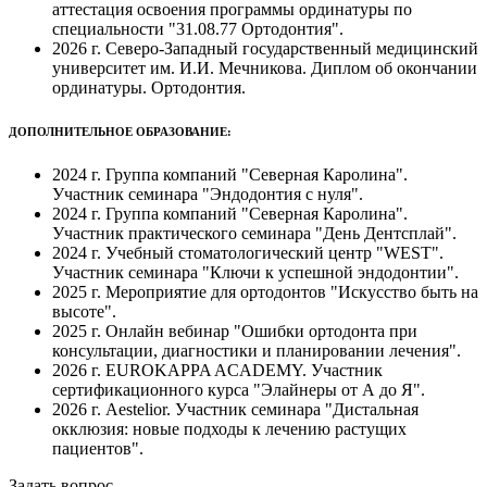
аттестация освоения программы ординатуры по
специальности "31.08.77 Ортодонтия".
2026 г. Северо-Западный государственный медицинский
университет им. И.И. Мечникова. Диплом об окончании
ординатуры. Ортодонтия.
ДОПОЛНИТЕЛЬНОЕ ОБРАЗОВАНИЕ:
2024 г. Группа компаний "Северная Каролина".
Участник семинара "Эндодонтия с нуля".
2024 г. Группа компаний "Северная Каролина".
Участник практического семинара "День Дентсплай".
2024 г. Учебный стоматологический центр "WEST".
Участник семинара "Ключи к успешной эндодонтии".
2025 г. Мероприятие для ортодонтов "Искусство быть на
высоте".
2025 г. Онлайн вебинар "Ошибки ортодонта при
консультации, диагностики и планировании лечения".
2026 г. EUROKAPPA ACADEMY. Участник
сертификационного курса "Элайнеры от А до Я".
2026 г. Aestelior. Участник семинара "Дистальная
окклюзия: новые подходы к лечению растущих
пациентов".
Задать вопрос