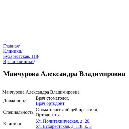
меню
Главная
/
Клиники
/
Бухарестская, 118
/
Врачи клиники
/
Манчурова Александра Владимировна
Манчурова Александра Владимировна
Врач стоматолог
,
звонок
Должность:
Врач ортодонт
Стоматология общей практики
,
Специальность:
Ортодонтия
Ул. Политехническая, д. 20
,
Клиники:
Ул. Бухарестская, д. 118, к. 3