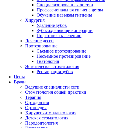
Специализированная чистка
Профессиональная гигиена детям
Обучение навыкам гигиены
Хирургия
Удаление зубов
Зубосохраняющие операции
Подготовка к лечению
Лечение десен
Протезирование
Съемное протезирование
Несъемное протезирование
Гнатология
Эстетическая стоматология
Реставрация зубов
Цены
Врачи
Ведущие специалисты сети
Стоматология общей практики
Терапия
Ортодонтия
Ортопедия
Хирургия-имплантология
Детская стоматология
Пародонтология