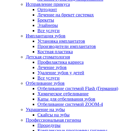
Исправление прикуса
Ортодонт
Лечение на брекет системах
Брекеты
Элайнеры
Все услуги
Имплантация зубов
Установка имплантатов
Производители имплантатов
Костная пластика
Детская стоматология
Профилактика кариеса
Лечение зубов
Удаление зубов у детей
Все услуги
Отбеливание зубов
Отбеливание системой Flash (Германия)
Химическое отбеливание
Капы для отбеливания зубов
Отбеливание системой ZOOM-4
Украшение на зубы
Скайсы на зубы
Профессиональная гигиена
Процедуры
Комплексные программы гигиены