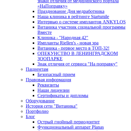
знаки отличия от медицинского портала
«НаПоправку»
Празднование Дня медработника
Наша клиника в рейтинге Startsmile
Интервью о системе имплантов ANKYLOS
Витаника участник социальной программы
Вместе
Клиника - "Народная 42"
Импланты Riellen's - новая эра
Витаника - первое место в ТОП-32!
ОПЕКУНСТВО В ЛЕНИНГРАДСКОМ
ЗООПАРКЕ
Знак отличия от сервиса "На поправку"
Пациентам
Безопасный прием
Правовая информация
Реквизиты
Наши лицензии
Сертификаты и дипломы
Оборудование
История сети "Витаника"
Портфолио
Блог
Острый гнойный периодонтит
Функциональный аппарат Planas