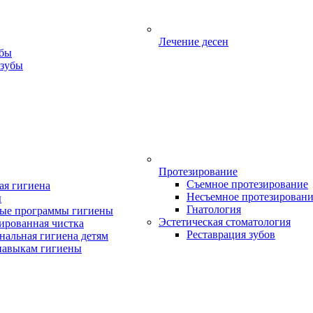
Лечение десен
убы
 зубы
Протезирование
Съемное протезирование
ая гигиена
Несъемное протезирован
ы
Гнатология
ые программы гигиены
Эстетическая стоматология
ированная чистка
Реставрация зубов
нальная гигиена детям
навыкам гигиены