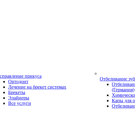
справление прикуса
Отбеливание зу
Ортодонт
Отбеливани
Лечение на брекет системах
(Германия)
Брекеты
Химическо
Элайнеры
Капы для о
Все услуги
Отбеливан