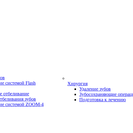
бов
е системой Flash
Хирургия
Удаление зубов
е отбеливание
Зубосохраняющие операц
тбеливания зубов
Подготовка к лечению
ие системой ZOOM-4