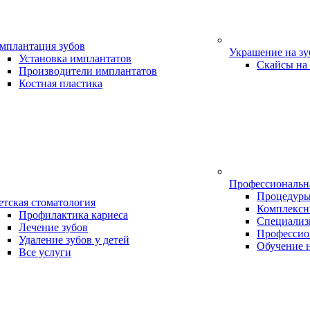
мплантация зубов
Украшение на з
Установка имплантатов
Скайсы на
Производители имплантатов
Костная пластика
Профессиональн
Процедур
етская стоматология
Комплексн
Профилактика кариеса
Специализ
Лечение зубов
Профессио
Удаление зубов у детей
Обучение 
Все услуги