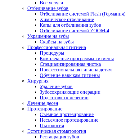
Все услуги
Отбеливание зубов
Отбеливание системой Flash (Германия)
Химическое отбеливание
Капы для отбеливания зубов
Отбеливание системой ZOOM-4
Украшение на зубы
Скайсы на зубы
Профессиональная гигиена
Процедуры
Комплексные программы гигиены
Специализированная чистка
Профессиональная гигиена детям
Обучение навыкам гигиены
Хирургия
Удаление зубов
Зубосохраняющие операции
Подготовка к лечению
Лечение десен
Протезирование
Съемное протезирование
Несъемное протезирование
Гнатология
Эстетическая стоматология
Реставрация зубов