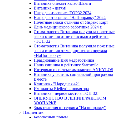
Витаника опекает калао Шанти
Витаника - детям!
Награда от сервиса TOP32 2024
Награда от сервиса "НаПоправку" 2024
Почетные знаки отличия от Яндекс Карт
День медицинского работника 2024 г.
Стоматология Витаника получила почетные
знаки отличия от независимого рейтинга
«ТОП-32»
Стоматология Витаника получила почетные
знаки отличия от медицинского портала
«НаПоправку»
Празднование Дня медработника
Наша клиника в рейтинге Startsmile
Интервью о системе имплантов ANKYLOS
Витаника участник социальной программы
Вместе
Клиника - "Народная 42"
Импланты Riellen's - новая эра
Витаника - первое место в ТОП-32!
ОПЕКУНСТВО В ЛЕНИНГРАДСКОМ
ЗООПАРКЕ
Знак отличия от сервиса "На поправку"
Пациентам
Безопасный прием