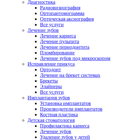
Диагностика
Радиовизиография
Ортопантомограмма
Оптическая аксиография
Все услуги
Лечение зубов
Лечение кариеса
Лечение пульпита
Лечение периодонтита
Пломбирование
Лечение зубов под микроскопом
Исправление прикуса
Ортодонт
Лечение на брекет системах
Брекеты
Элайнеры
Все услуги
Имплантация зубов
Установка имплантатов
Производители имплантатов
Костная пластика
Детская стоматология
Профилактика кариеса
Лечение зубов
Удаление зубов у детей