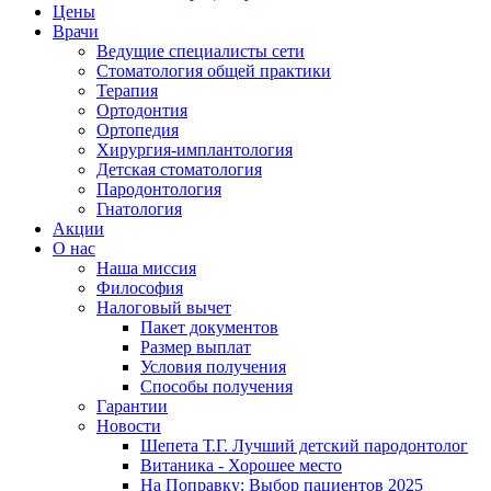
Цены
Врачи
Ведущие специалисты сети
Стоматология общей практики
Терапия
Ортодонтия
Ортопедия
Хирургия-имплантология
Детская стоматология
Пародонтология
Гнатология
Акции
О нас
Наша миссия
Философия
Налоговый вычет
Пакет документов
Размер выплат
Условия получения
Способы получения
Гарантии
Новости
Шепета Т.Г. Лучший детский пародонтолог
Витаника - Хорошее место
На Поправку: Выбор пациентов 2025