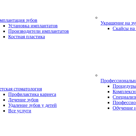
мплантация зубов
Украшение на з
Установка имплантатов
Скайсы на
Производители имплантатов
Костная пластика
Профессиональн
Процедур
етская стоматология
Комплексн
Профилактика кариеса
Специализ
Лечение зубов
Профессио
Удаление зубов у детей
Обучение 
Все услуги