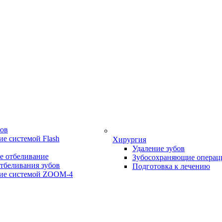
бов
е системой Flash
Хирургия
Удаление зубов
е отбеливание
Зубосохраняющие операц
тбеливания зубов
Подготовка к лечению
ие системой ZOOM-4