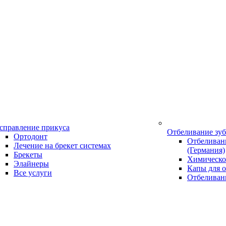
справление прикуса
Отбеливание зу
Ортодонт
Отбеливани
Лечение на брекет системах
(Германия)
Брекеты
Химическо
Элайнеры
Капы для о
Все услуги
Отбеливан