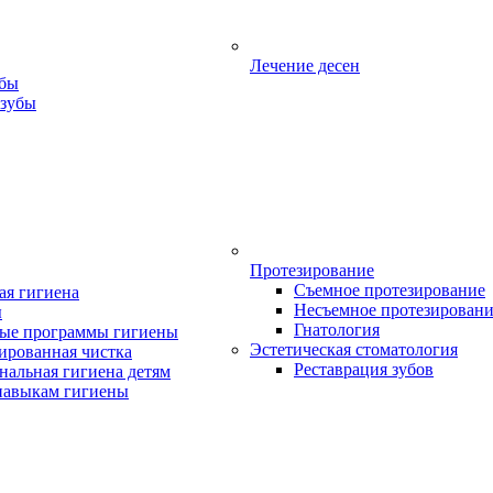
Лечение десен
убы
 зубы
Протезирование
Съемное протезирование
ая гигиена
Несъемное протезирован
ы
Гнатология
ые программы гигиены
Эстетическая стоматология
ированная чистка
Реставрация зубов
нальная гигиена детям
навыкам гигиены