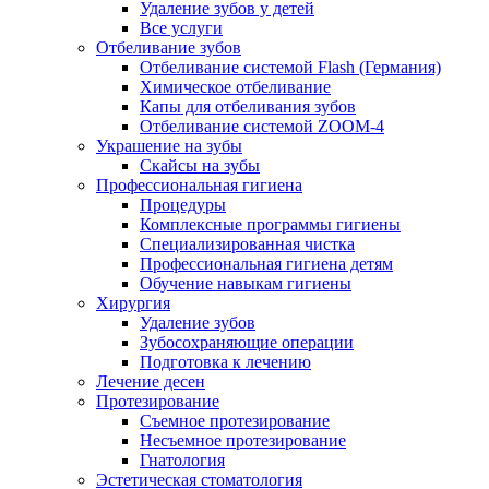
Удаление зубов у детей
Все услуги
Отбеливание зубов
Отбеливание системой Flash (Германия)
Химическое отбеливание
Капы для отбеливания зубов
Отбеливание системой ZOOM-4
Украшение на зубы
Скайсы на зубы
Профессиональная гигиена
Процедуры
Комплексные программы гигиены
Специализированная чистка
Профессиональная гигиена детям
Обучение навыкам гигиены
Хирургия
Удаление зубов
Зубосохраняющие операции
Подготовка к лечению
Лечение десен
Протезирование
Съемное протезирование
Несъемное протезирование
Гнатология
Эстетическая стоматология