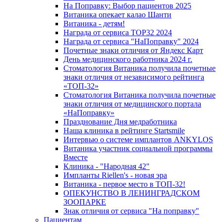
На Поправку: Выбор пациентов 2025
Витаника опекает калао Шанти
Витаника - детям!
Награда от сервиса TOP32 2024
Награда от сервиса "НаПоправку" 2024
Почетные знаки отличия от Яндекс Карт
День медицинского работника 2024 г.
Стоматология Витаника получила почетные
знаки отличия от независимого рейтинга
«ТОП-32»
Стоматология Витаника получила почетные
знаки отличия от медицинского портала
«НаПоправку»
Празднование Дня медработника
Наша клиника в рейтинге Startsmile
Интервью о системе имплантов ANKYLOS
Витаника участник социальной программы
Вместе
Клиника - "Народная 42"
Импланты Riellen's - новая эра
Витаника - первое место в ТОП-32!
ОПЕКУНСТВО В ЛЕНИНГРАДСКОМ
ЗООПАРКЕ
Знак отличия от сервиса "На поправку"
Пациентам