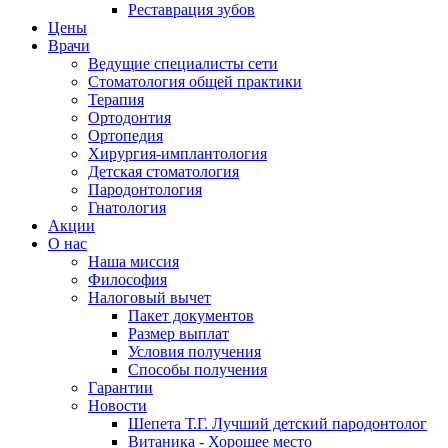
Реставрация зубов
Цены
Врачи
Ведущие специалисты сети
Стоматология общей практики
Терапия
Ортодонтия
Ортопедия
Хирургия-имплантология
Детская стоматология
Пародонтология
Гнатология
Акции
О нас
Наша миссия
Философия
Налоговый вычет
Пакет документов
Размер выплат
Условия получения
Способы получения
Гарантии
Новости
Шепета Т.Г. Лучший детский пародонтолог
Витаника - Хорошее место