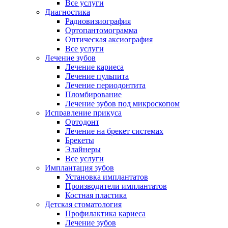
Все услуги
Диагностика
Радиовизиография
Ортопантомограмма
Оптическая аксиография
Все услуги
Лечение зубов
Лечение кариеса
Лечение пульпита
Лечение периодонтита
Пломбирование
Лечение зубов под микроскопом
Исправление прикуса
Ортодонт
Лечение на брекет системах
Брекеты
Элайнеры
Все услуги
Имплантация зубов
Установка имплантатов
Производители имплантатов
Костная пластика
Детская стоматология
Профилактика кариеса
Лечение зубов