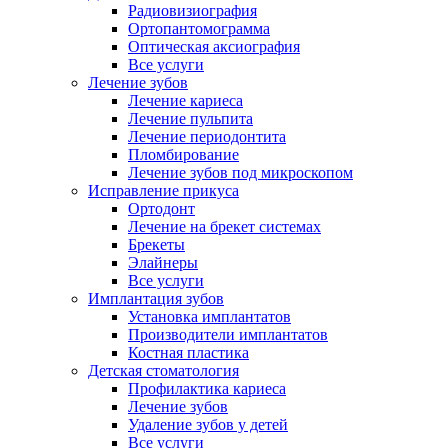
Радиовизиография
Ортопантомограмма
Оптическая аксиография
Все услуги
Лечение зубов
Лечение кариеса
Лечение пульпита
Лечение периодонтита
Пломбирование
Лечение зубов под микроскопом
Исправление прикуса
Ортодонт
Лечение на брекет системах
Брекеты
Элайнеры
Все услуги
Имплантация зубов
Установка имплантатов
Производители имплантатов
Костная пластика
Детская стоматология
Профилактика кариеса
Лечение зубов
Удаление зубов у детей
Все услуги