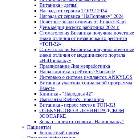
Витаника - детям!
Награда от сервиса TOP32 2024
Награда от сервиса "НаПоправку" 2024
Почетные знаки отличия от Яндекс Карт
День медицинского работника 2024 г.
Стоматология Витаника получила почетные
знаки отличия от независимого рейтинга
«ТОП-32»
Стоматология Витаника получила почетные
знаки отличия от медицинского портала
«НаПоправку»
Празднование Дня медработника
Наша клиника в рейтинге Startsmile
Интервью о системе имплантов ANKYLOS
Витаника участник социальной программы
Вместе
Клиника - "Народная 42"
Импланты Riellen's - новая эра
Витаника - первое место в ТОП-32!
ОПЕКУНСТВО В ЛЕНИНГРАДСКОМ
ЗООПАРКЕ
Знак отличия от сервиса "На поправку"
Пациентам
Безопасный прием