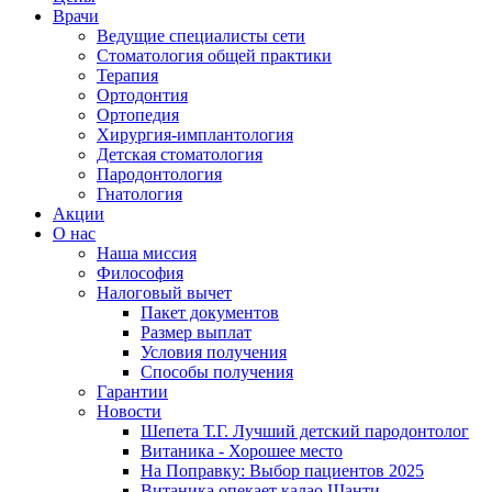
Врачи
Ведущие специалисты сети
Стоматология общей практики
Терапия
Ортодонтия
Ортопедия
Хирургия-имплантология
Детская стоматология
Пародонтология
Гнатология
Акции
О нас
Наша миссия
Философия
Налоговый вычет
Пакет документов
Размер выплат
Условия получения
Способы получения
Гарантии
Новости
Шепета Т.Г. Лучший детский пародонтолог
Витаника - Хорошее место
На Поправку: Выбор пациентов 2025
Витаника опекает калао Шанти