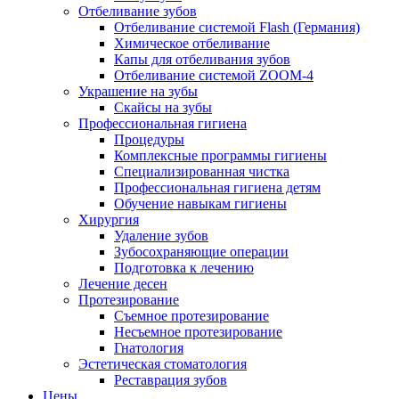
Отбеливание зубов
Отбеливание системой Flash (Германия)
Химическое отбеливание
Капы для отбеливания зубов
Отбеливание системой ZOOM-4
Украшение на зубы
Скайсы на зубы
Профессиональная гигиена
Процедуры
Комплексные программы гигиены
Специализированная чистка
Профессиональная гигиена детям
Обучение навыкам гигиены
Хирургия
Удаление зубов
Зубосохраняющие операции
Подготовка к лечению
Лечение десен
Протезирование
Съемное протезирование
Несъемное протезирование
Гнатология
Эстетическая стоматология
Реставрация зубов
Цены