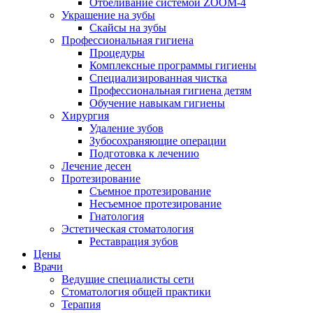
Отбеливание системой ZOOM-4
Украшение на зубы
Скайсы на зубы
Профессиональная гигиена
Процедуры
Комплексные программы гигиены
Специализированная чистка
Профессиональная гигиена детям
Обучение навыкам гигиены
Хирургия
Удаление зубов
Зубосохраняющие операции
Подготовка к лечению
Лечение десен
Протезирование
Съемное протезирование
Несъемное протезирование
Гнатология
Эстетическая стоматология
Реставрация зубов
Цены
Врачи
Ведущие специалисты сети
Стоматология общей практики
Терапия