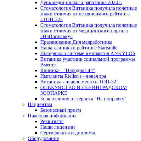
День медицинского работника 2024 г.
Стоматология Витаника получила почетные
знаки отличия от независимого рейтинга
«ТОП-32»
Стоматология Витаника получила почетные
знаки отличия от медицинского портала
«НаПоправку»
Празднование Дня медработника
Наша клиника в рейтинге Startsmile
Интервью о системе имплантов ANKYLOS
Витаника участник социальной программы
Вместе
Клиника - "Народная 42"
Импланты Riellen's - новая эра
Витаника - первое место в ТОП-32!
ОПЕКУНСТВО В ЛЕНИНГРАДСКОМ
ЗООПАРКЕ
Знак отличия от сервиса "На поправку"
Пациентам
Безопасный прием
Правовая информация
Реквизиты
Наши лицензии
Сертификаты и дипломы
Оборудование