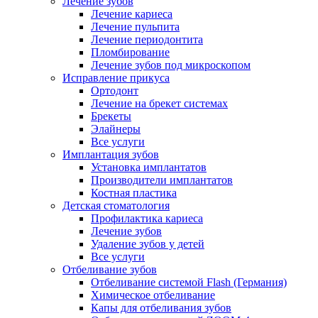
Лечение зубов
Лечение кариеса
Лечение пульпита
Лечение периодонтита
Пломбирование
Лечение зубов под микроскопом
Исправление прикуса
Ортодонт
Лечение на брекет системах
Брекеты
Элайнеры
Все услуги
Имплантация зубов
Установка имплантатов
Производители имплантатов
Костная пластика
Детская стоматология
Профилактика кариеса
Лечение зубов
Удаление зубов у детей
Все услуги
Отбеливание зубов
Отбеливание системой Flash (Германия)
Химическое отбеливание
Капы для отбеливания зубов