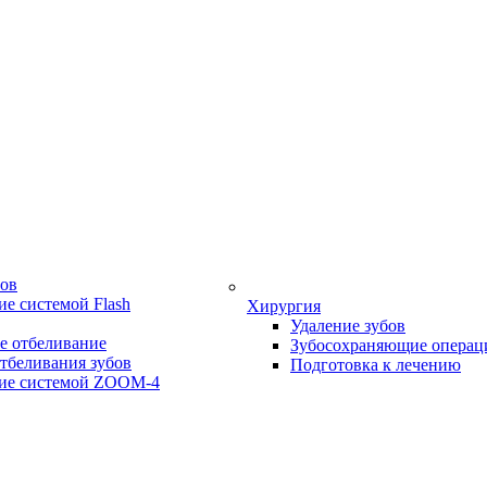
бов
е системой Flash
Хирургия
Удаление зубов
е отбеливание
Зубосохраняющие операц
тбеливания зубов
Подготовка к лечению
ие системой ZOOM-4