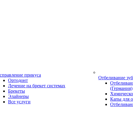
справление прикуса
Отбеливание зу
Ортодонт
Отбеливани
Лечение на брекет системах
(Германия)
Брекеты
Химическо
Элайнеры
Капы для о
Все услуги
Отбеливан