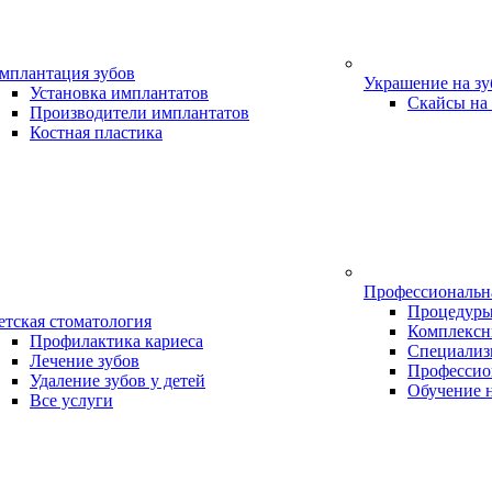
мплантация зубов
Украшение на з
Установка имплантатов
Скайсы на
Производители имплантатов
Костная пластика
Профессиональн
Процедур
етская стоматология
Комплексн
Профилактика кариеса
Специализ
Лечение зубов
Профессио
Удаление зубов у детей
Обучение 
Все услуги