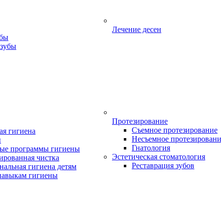
Лечение десен
убы
 зубы
Протезирование
Съемное протезирование
ая гигиена
Несъемное протезирован
ы
Гнатология
ые программы гигиены
Эстетическая стоматология
ированная чистка
Реставрация зубов
нальная гигиена детям
навыкам гигиены