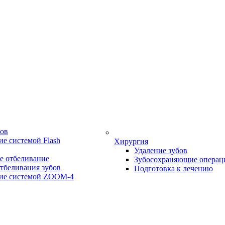
бов
е системой Flash
Хирургия
Удаление зубов
е отбеливание
Зубосохраняющие операц
тбеливания зубов
Подготовка к лечению
ие системой ZOOM-4