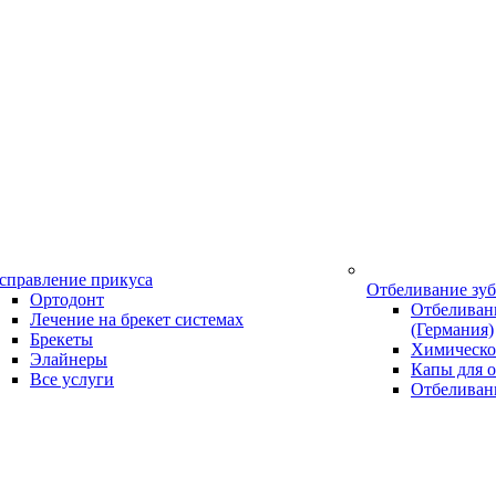
справление прикуса
Отбеливание зу
Ортодонт
Отбеливани
Лечение на брекет системах
(Германия)
Брекеты
Химическо
Элайнеры
Капы для о
Все услуги
Отбеливан