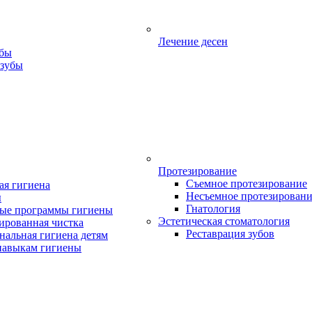
Лечение десен
убы
 зубы
Протезирование
Съемное протезирование
ая гигиена
Несъемное протезирован
ы
Гнатология
ые программы гигиены
Эстетическая стоматология
ированная чистка
Реставрация зубов
нальная гигиена детям
навыкам гигиены