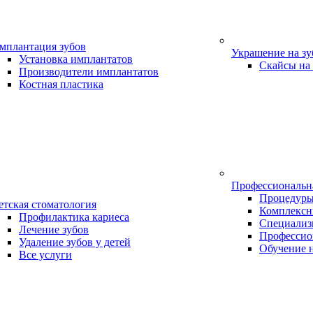
мплантация зубов
Украшение на з
Установка имплантатов
Скайсы на
Производители имплантатов
Костная пластика
Профессиональн
Процедур
етская стоматология
Комплексн
Профилактика кариеса
Специализ
Лечение зубов
Профессио
Удаление зубов у детей
Обучение 
Все услуги