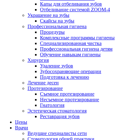
Капы для отбеливания зубов
Отбеливание системой ZOOM-4
Украшение на зубы
Скайсы на зубы
Профессиональная гигиена
Процедуры
Комплексные программы гигиены
Специализированная чистка
Профессиональная гигиена детям
Обучение навыкам гигиены
Хирургия
Удаление зубов
Зубосохраняющие операции
Подготовка к лечению
Лечение десен
Протезирование
Съемное протезирование
Несъемное протезирование
Гнатология
Эстетическая стоматология
Реставрация зубов
Цены
Врачи
Ведущие специалисты сети
Стоматология общей практики