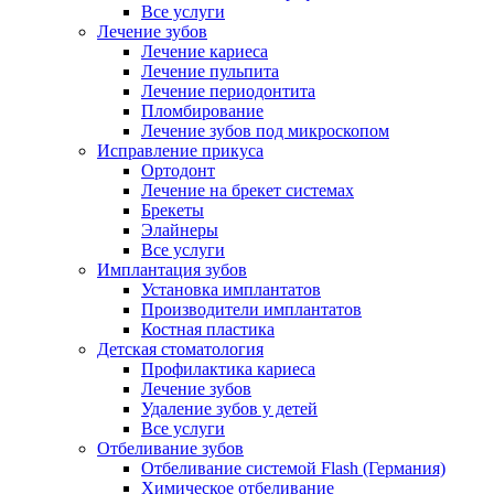
Все услуги
Лечение зубов
Лечение кариеса
Лечение пульпита
Лечение периодонтита
Пломбирование
Лечение зубов под микроскопом
Исправление прикуса
Ортодонт
Лечение на брекет системах
Брекеты
Элайнеры
Все услуги
Имплантация зубов
Установка имплантатов
Производители имплантатов
Костная пластика
Детская стоматология
Профилактика кариеса
Лечение зубов
Удаление зубов у детей
Все услуги
Отбеливание зубов
Отбеливание системой Flash (Германия)
Химическое отбеливание