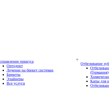
справление прикуса
Отбеливание зу
Ортодонт
Отбеливани
Лечение на брекет системах
(Германия)
Брекеты
Химическо
Элайнеры
Капы для о
Все услуги
Отбеливан