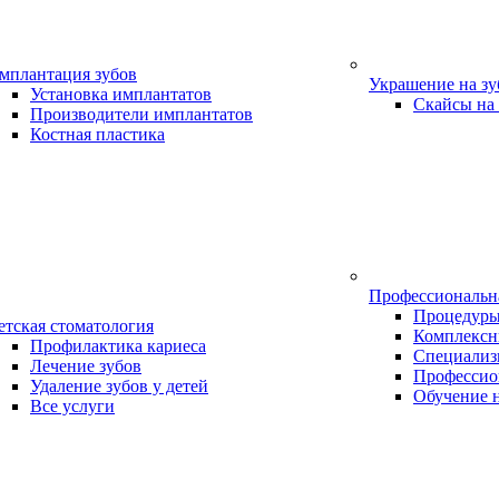
мплантация зубов
Украшение на з
Установка имплантатов
Скайсы на
Производители имплантатов
Костная пластика
Профессиональн
Процедур
етская стоматология
Комплексн
Профилактика кариеса
Специализ
Лечение зубов
Профессио
Удаление зубов у детей
Обучение 
Все услуги