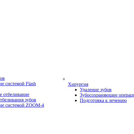
бов
е системой Flash
Хирургия
Удаление зубов
е отбеливание
Зубосохраняющие операц
тбеливания зубов
Подготовка к лечению
ие системой ZOOM-4