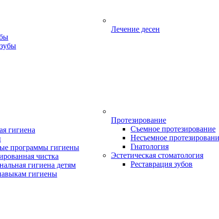
Лечение десен
убы
 зубы
Протезирование
Съемное протезирование
ая гигиена
Несъемное протезирован
ы
Гнатология
ые программы гигиены
Эстетическая стоматология
ированная чистка
Реставрация зубов
нальная гигиена детям
навыкам гигиены