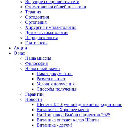
Ведущие специалисты сети
Стоматология общей практики
Терапия
Ортодонтия
Ортопедия
Хирургия-имплантология
Детская стоматология
Пародонтология
Гнатология
Акции
О нас
Наша миссия
Философия
Налоговый вычет
Пакет документов
Размер выплат
Условия получения
Способы получения
Гарантии
Новости
Шепета Т.Г. Лучший детский пародонтолог
Витаника - Хорошее место
На Поправку: Выбор пациентов 2025
Витаника опекает калао Шанти
Витаника - детям!