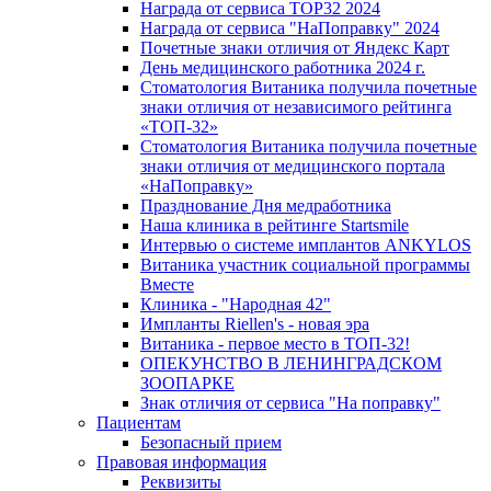
Награда от сервиса TOP32 2024
Награда от сервиса "НаПоправку" 2024
Почетные знаки отличия от Яндекс Карт
День медицинского работника 2024 г.
Стоматология Витаника получила почетные
знаки отличия от независимого рейтинга
«ТОП-32»
Стоматология Витаника получила почетные
знаки отличия от медицинского портала
«НаПоправку»
Празднование Дня медработника
Наша клиника в рейтинге Startsmile
Интервью о системе имплантов ANKYLOS
Витаника участник социальной программы
Вместе
Клиника - "Народная 42"
Импланты Riellen's - новая эра
Витаника - первое место в ТОП-32!
ОПЕКУНСТВО В ЛЕНИНГРАДСКОМ
ЗООПАРКЕ
Знак отличия от сервиса "На поправку"
Пациентам
Безопасный прием
Правовая информация
Реквизиты