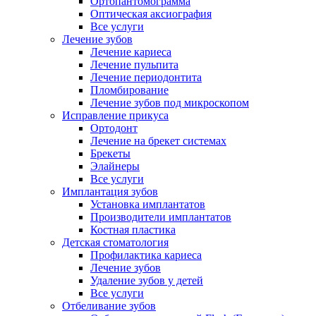
Ортопантомограмма
Оптическая аксиография
Все услуги
Лечение зубов
Лечение кариеса
Лечение пульпита
Лечение периодонтита
Пломбирование
Лечение зубов под микроскопом
Исправление прикуса
Ортодонт
Лечение на брекет системах
Брекеты
Элайнеры
Все услуги
Имплантация зубов
Установка имплантатов
Производители имплантатов
Костная пластика
Детская стоматология
Профилактика кариеса
Лечение зубов
Удаление зубов у детей
Все услуги
Отбеливание зубов