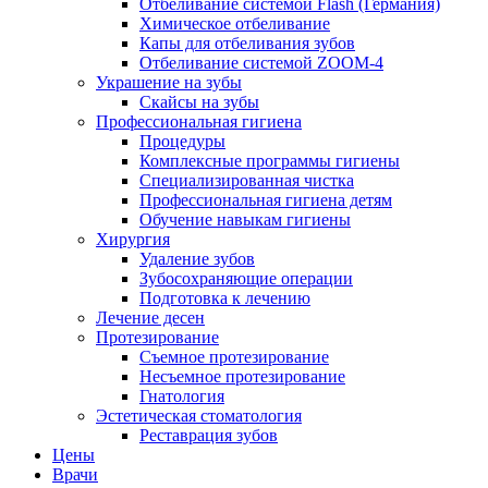
Отбеливание системой Flash (Германия)
Химическое отбеливание
Капы для отбеливания зубов
Отбеливание системой ZOOM-4
Украшение на зубы
Скайсы на зубы
Профессиональная гигиена
Процедуры
Комплексные программы гигиены
Специализированная чистка
Профессиональная гигиена детям
Обучение навыкам гигиены
Хирургия
Удаление зубов
Зубосохраняющие операции
Подготовка к лечению
Лечение десен
Протезирование
Съемное протезирование
Несъемное протезирование
Гнатология
Эстетическая стоматология
Реставрация зубов
Цены
Врачи