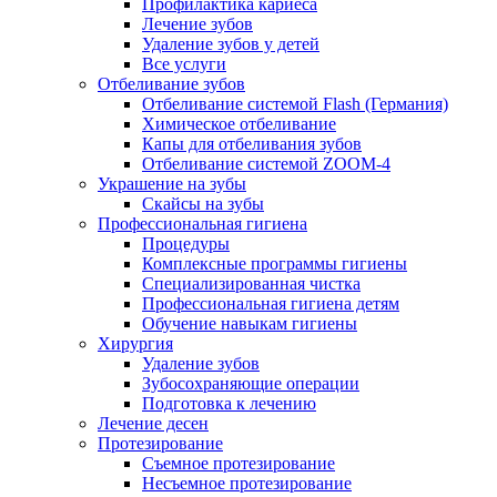
Профилактика кариеса
Лечение зубов
Удаление зубов у детей
Все услуги
Отбеливание зубов
Отбеливание системой Flash (Германия)
Химическое отбеливание
Капы для отбеливания зубов
Отбеливание системой ZOOM-4
Украшение на зубы
Скайсы на зубы
Профессиональная гигиена
Процедуры
Комплексные программы гигиены
Специализированная чистка
Профессиональная гигиена детям
Обучение навыкам гигиены
Хирургия
Удаление зубов
Зубосохраняющие операции
Подготовка к лечению
Лечение десен
Протезирование
Съемное протезирование
Несъемное протезирование