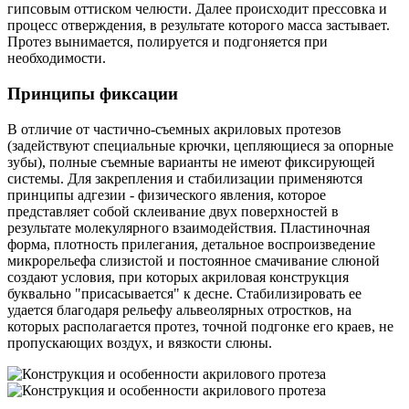
гипсовым оттиском челюсти. Далее происходит прессовка и
процесс отверждения, в результате которого масса застывает.
Протез вынимается, полируется и подгоняется при
необходимости.
Принципы фиксации
В отличие от частично-съемных акриловых протезов
(задействуют специальные крючки, цепляющиеся за опорные
зубы), полные съемные варианты не имеют фиксирующей
системы. Для закрепления и стабилизации применяются
принципы адгезии - физического явления, которое
представляет собой склеивание двух поверхностей в
результате молекулярного взаимодействия. Пластиночная
форма, плотность прилегания, детальное воспроизведение
микрорельефа слизистой и постоянное смачивание слюной
создают условия, при которых акриловая конструкция
буквально "присасывается" к десне. Стабилизировать ее
удается благодаря рельефу альвеолярных отростков, на
которых располагается протез, точной подгонке его краев, не
пропускающих воздух, и вязкости слюны.