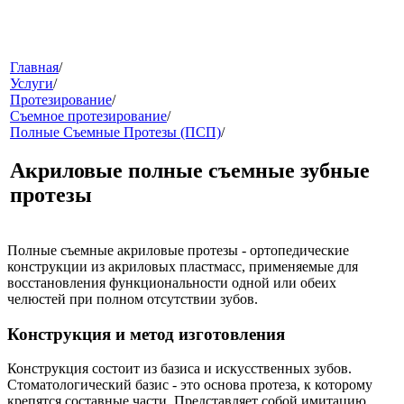
меню
Главная
/
Услуги
/
Протезирование
/
Съемное протезирование
/
Полные Съемные Протезы (ПСП)
/
Акриловые полные съемные зубные
протезы
звонок
Полные съемные акриловые протезы
- ортопедические
конструкции из акриловых пластмасс, применяемые для
восстановления функциональности одной или обеих
челюстей при полном отсутствии зубов.
Конструкция и метод изготовления
Конструкция состоит из базиса и искусственных зубов.
Стоматологический базис - это основа протеза, к которому
клиники
крепятся составные части. Представляет собой имитацию