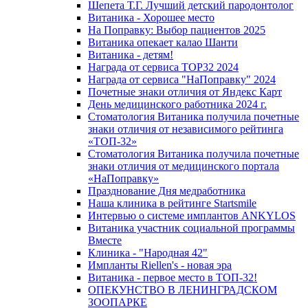
Шепета Т.Г. Лучший детский пародонтолог
Витаника - Хорошее место
На Поправку: Выбор пациентов 2025
Витаника опекает калао Шанти
Витаника - детям!
Награда от сервиса TOP32 2024
Награда от сервиса "НаПоправку" 2024
Почетные знаки отличия от Яндекс Карт
День медицинского работника 2024 г.
Стоматология Витаника получила почетные
знаки отличия от независимого рейтинга
«ТОП-32»
Стоматология Витаника получила почетные
знаки отличия от медицинского портала
«НаПоправку»
Празднование Дня медработника
Наша клиника в рейтинге Startsmile
Интервью о системе имплантов ANKYLOS
Витаника участник социальной программы
Вместе
Клиника - "Народная 42"
Импланты Riellen's - новая эра
Витаника - первое место в ТОП-32!
ОПЕКУНСТВО В ЛЕНИНГРАДСКОМ
ЗООПАРКЕ