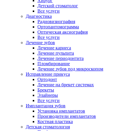
Хирург
Детский стоматолог
Все услуги
Диагностика
Радиовизиография
Ортопантомограмма
Оптическая аксиография
Все услуги
Лечение зубов
Лечение кариеса
Лечение пульпита
Лечение периодонтита
Пломбирование
Лечение зубов под микроскопом
Исправление прикуса
Ортодонт
Лечение на брекет системах
Брекеты
Элайнеры
Все услуги
Имплантация зубов
Установка имплантатов
Производители имплантатов
Костная пластика
Детская стоматология