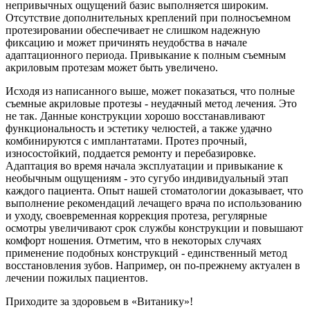
непривычных ощущений базис выполняется широким.
Отсутствие дополнительных креплений при полносъемном
протезировании обеспечивает не слишком надежную
фиксацию и может причинять неудобства в начале
адаптационного периода. Привыкание к полным съемным
акриловым протезам может быть увеличено.
Исходя из написанного выше, может показаться, что полные
съемные акриловые протезы - неудачный метод лечения. Это
не так. Данные конструкции хорошо восстанавливают
функциональность и эстетику челюстей, а также удачно
комбинируются с имплантатами. Протез прочный,
износостойкий, поддается ремонту и перебазировке.
Адаптация во время начала эксплуатации и привыкание к
необычным ощущениям - это сугубо индивидуальный этап
каждого пациента. Опыт нашей стоматологии доказывает, что
выполнение рекомендаций лечащего врача по использованию
и уходу, своевременная коррекция протеза, регулярные
осмотры увеличивают срок службы конструкции и повышают
комфорт ношения. Отметим, что в некоторых случаях
применение подобных конструкций - единственный метод
восстановления зубов. Например, он по-прежнему актуален в
лечении пожилых пациентов.
Приходите за здоровьем в «Витанику»!