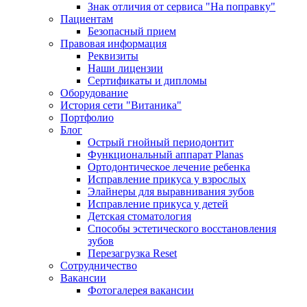
Знак отличия от сервиса "На поправку"
Пациентам
Безопасный прием
Правовая информация
Реквизиты
Наши лицензии
Сертификаты и дипломы
Оборудование
История сети "Витаника"
Портфолио
Блог
Острый гнойный периодонтит
Функциональный аппарат Planas
Ортодонтическое лечение ребенка
Исправление прикуса у взрослых
Элайнеры для выравнивания зубов
Исправление прикуса у детей
Детская стоматология
Способы эстетического восстановления
зубов
Перезагрузка Reset
Сотрудничество
Вакансии
Фотогалерея вакансии