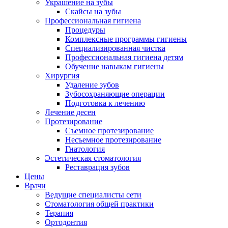
Украшение на зубы
Скайсы на зубы
Профессиональная гигиена
Процедуры
Комплексные программы гигиены
Специализированная чистка
Профессиональная гигиена детям
Обучение навыкам гигиены
Хирургия
Удаление зубов
Зубосохраняющие операции
Подготовка к лечению
Лечение десен
Протезирование
Съемное протезирование
Несъемное протезирование
Гнатология
Эстетическая стоматология
Реставрация зубов
Цены
Врачи
Ведущие специалисты сети
Стоматология общей практики
Терапия
Ортодонтия