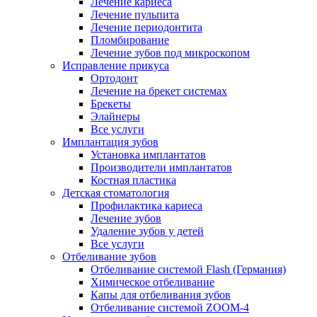
Лечение кариеса
Лечение пульпита
Лечение периодонтита
Пломбирование
Лечение зубов под микроскопом
Исправление прикуса
Ортодонт
Лечение на брекет системах
Брекеты
Элайнеры
Все услуги
Имплантация зубов
Установка имплантатов
Производители имплантатов
Костная пластика
Детская стоматология
Профилактика кариеса
Лечение зубов
Удаление зубов у детей
Все услуги
Отбеливание зубов
Отбеливание системой Flash (Германия)
Химическое отбеливание
Капы для отбеливания зубов
Отбеливание системой ZOOM-4