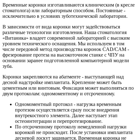
Временные коронки изготавливаются клиническим (в кресле
стоматолога) или лабораторным способом. Постоянные -
исключительно в условиях зуботехнической лаборатории.
В зависимости от вида коронки могут задействоваться
различные технологии изготовления. Наша стоматология
«Витаника» владеет современной лабораторией с высоким
уровнем технического оснащения. Мы используем в том
числе передовой метод производства коронок CAD/CAM -
фрезерование протеза на высокоточном станке с ЧПУ на
основании заранее подготовленной компьютерной модели
зуба.
Коронки закрепляются на абатменте - выступающей над
десной надстройке имплантата. Крепление может быть
цементным или винтовым. Фиксация может выполняться по
двум протоколам: одномоментному и отсроченному.
Одномоментный протокол
- нагрузка временным
протезом осуществляется сразу после внедрения
внутрекостного элемента. Далее наступает этап
остеоинтеграции и перепротезирование.
По отсроченному протоколу
немедленной нагрузки
коронкой не происходит. После установки имплантата
десневой лоскут зашивается. Временная коронка не