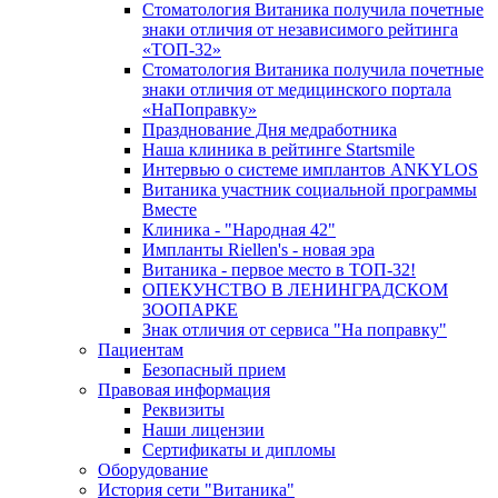
Стоматология Витаника получила почетные
знаки отличия от независимого рейтинга
«ТОП-32»
Стоматология Витаника получила почетные
знаки отличия от медицинского портала
«НаПоправку»
Празднование Дня медработника
Наша клиника в рейтинге Startsmile
Интервью о системе имплантов ANKYLOS
Витаника участник социальной программы
Вместе
Клиника - "Народная 42"
Импланты Riellen's - новая эра
Витаника - первое место в ТОП-32!
ОПЕКУНСТВО В ЛЕНИНГРАДСКОМ
ЗООПАРКЕ
Знак отличия от сервиса "На поправку"
Пациентам
Безопасный прием
Правовая информация
Реквизиты
Наши лицензии
Сертификаты и дипломы
Оборудование
История сети "Витаника"