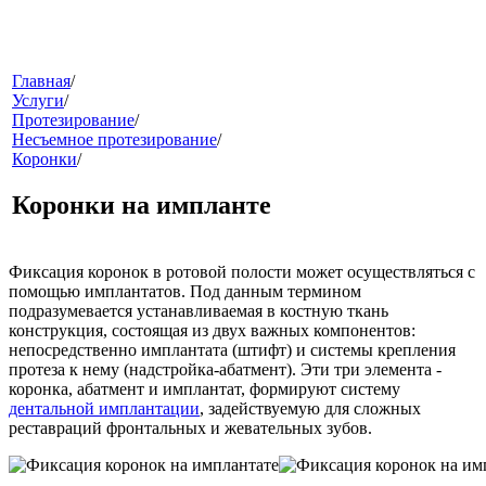
меню
Главная
/
Услуги
/
Протезирование
/
Несъемное протезирование
/
Коронки
/
Коронки на импланте
Фиксация коронок в ротовой полости может осуществляться с
звонок
помощью
имплантатов
. Под данным термином
подразумевается устанавливаемая в костную ткань
конструкция, состоящая из двух важных компонентов:
непосредственно имплантата (штифт) и системы крепления
протеза к нему (надстройка-абатмент). Эти три элемента -
коронка, абатмент и имплантат, формируют систему
дентальной имплантации
, задействуемую для сложных
реставраций фронтальных и жевательных зубов.
клиники